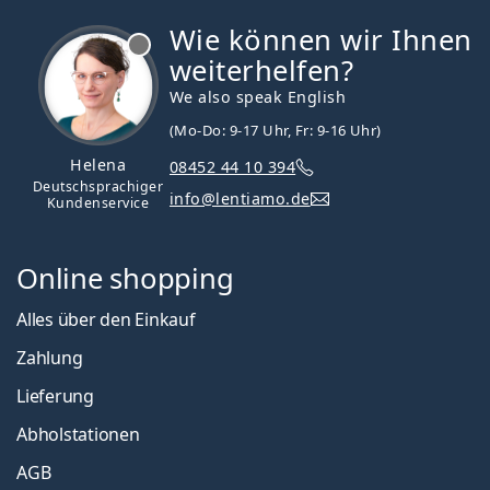
Wie können wir Ihnen
ist offline
weiterhelfen?
We also speak English
(Mo-Do: 9-17 Uhr, Fr: 9-16 Uhr)
Helena
08452 44 10 394
Deutschsprachiger
info@lentiamo.de
Kundenservice
Online shopping
Alles über den Einkauf
Zahlung
Lieferung
Abholstationen
AGB