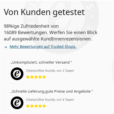
Gibt es neben Acuvue noch andere 2-
Von Kunden getestet
Wochenlinsen?
98%ige Zufriedenheit von
Andere Acuvue Kontaktlinsen
16089 Bewertungen. Werfen Sie einen Blick
auf ausgewählte KundInnenrezensionen.
Am häufigsten werden sie mit dem Pflegemittel
Mehr Bewertungen auf Trusted Shops.
Solunate Multi-Purpose 400 ml mit Behälter
verkauft.
Es ist ein Medizinprodukt. Lesen Sie vor dem Gebrauch
Unkompliziert, schneller Versand
die Anleitung.
Überprüfter Kunde, vor 2 Tagen
Bewertung 5 aus 5
Schnelle Lieferung,gute Preise und Angebote
Überprüfter Kunde, vor 4 Tagen
Bewertung 5 aus 5