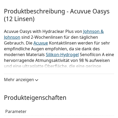
Produktbeschreibung - Acuvue Oasys
(12 Linsen)
Acuvue Oasys with Hydraclear Plus von
Johnson &
Johnson
sind 2-Wochenlinsen für den täglichen
Gebrauch. Die
Acuvue
Kontaktlinsen werden für sehr
empfindliche Augen empfohlen, da sie dank des
modernen Materials
Silikon-Hydrogel
Senofilcon A eine
hervorragende Atmungsaktivität von 98 % aufweisen
und eine ultraglatte Oberfläche, die eine geringe
Reibung garantiert. Die exklusive Hydraclear Plus-
Technologie hält sie jederzeit feucht.
Mehr anzeigen
Vorteile der Acuvue Oasys with
Produkteigenschaften
Hydraclear Plus
Parameter
Gesündere Augen -
die außergewöhnliche