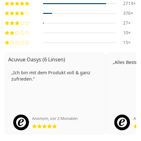
2713×
376×
27×
10×
15×
Acuvue Oasys (6 Linsen)
Alles Besten
Ich bin mit dem Produkt voll & ganz
zufrieden.
Anonym
,
vor 2 Monaten
An
Bewertung 5 aus 5