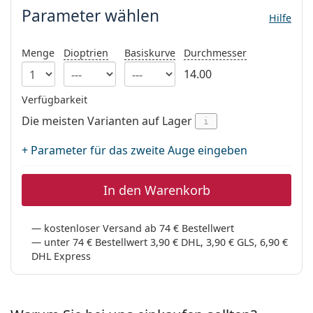
ist offline
Persol
Parameter wählen
Hilfe
Prada
Menge
Dioptrien
Basiskurve
Durchmesser
Alle Marken
14.00
Verfügbarkeit
Die meisten Varianten auf Lager
i
+ Parameter für das zweite Auge eingeben
In den Warenkorb
kostenloser Versand ab 74 € Bestellwert
unter 74 € Bestellwert 3,90 € DHL, 3,90 € GLS, 6,90 €
DHL Express