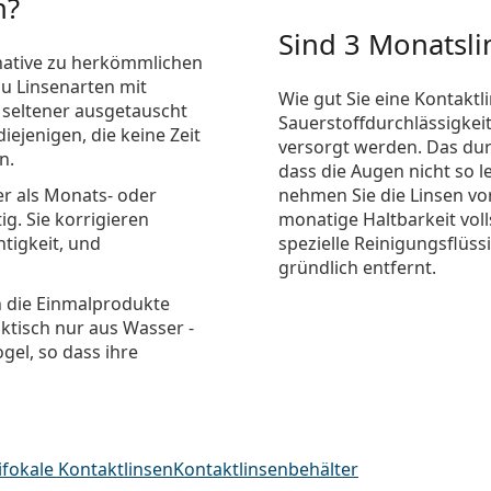
n?
Sind 3 Monatsli
rnative zu herkömmlichen
zu Linsenarten mit
Wie gut Sie eine Kontaktl
 seltener ausgetauscht
Sauerstoffdurchlässigkei
iejenigen, die keine Zeit
versorgt werden. Das durc
n.
dass die Augen nicht so le
r als Monats- oder
nehmen Sie die Linsen vo
g. Sie korrigieren
monatige Haltbarkeit voll
htigkeit, und
spezielle Reinigungsflüs
gründlich entfernt.
n die Einmalprodukte
ktisch nur aus Wasser -
el, so dass ihre
ifokale Kontaktlinsen
Kontaktlinsenbehälter