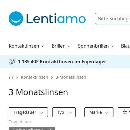
Suche
Anmelden
Web-Navigation
Pflegemittel
Alles über den Einkauf
Kontaktlinsen
Brillen
Sonnenbrillen
Blau
1 135 402 Kontaktlinsen im Eigenlager
Kontaktlinsen
3-Monatslinsen
3 Monatslinsen
Filter
Tragedauer
Typ
Marke
Tragedauer
3-Monatslinsen