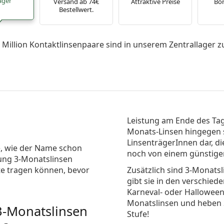
ager
Versand ab 74€
Attraktive Preise
Bo
Bestellwert.
 Million Kontaktlinsenpaare sind in unserem Zentrallager z
Leistung am Ende des Tage
Monats-Linsen hingegen st
LinsenträgerInnen dar, d
e, wie der Name schon
noch von einem günstiger
ung 3-Monatslinsen
ate tragen können, bevor
Zusätzlich sind 3-Monatsl
gibt sie in den verschied
Karneval- oder Halloweenp
Monatslinsen und heben S
3-Monatslinsen
Stufe!