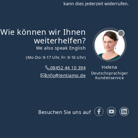
kann dies jederzeit widerrufen.
Wie können wir Ihnen
ist offline
weiterhelfen?
We also speak English
(Mo-Do: 9-17 Uhr, Fr: 9-16 Uhr)
Helena
08452 44 10 394
Deutschsprachiger
info@lentiamo.de
Kundenservice
Facebook
YouTube
Lin
Besuchen Sie uns auf