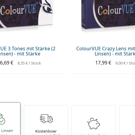
UE 3 Tones mit Stärke (2
ColourVUE Crazy Lens mit
insen) - mit Stärke
Linsen) - mit Stär
6,69 €
17,99 €
8,35 €
/ Stück
9,00 €
/ St
2 Linsen
Kostenloser