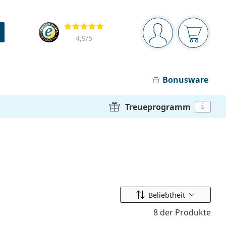
Navigationsleiste
Bewertung
Sie sind angemel
Der Ware
4,9
/5
Bonusware
Treueprogramm
i
Ordnen nach
Beliebtheit
8 der Produkte