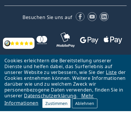
Facebook
YouTube
LinkedIn
Besuchen Sie uns auf
Bewertung
Cookies erleichtern die Bereitstellung unserer
Dienste und helfen dabei, das Surferlebnis auf
unserer Website zu verbessern, wie Sie der
Liste
der
Cookies entnehmen können. Weitere Informationen
Zurück zur Hauptseite
Nach oben
darüber wie und zu welchem Zweck wir
Lentiamo s.r.o., Tschechien ist Eigentümer und Betreiber des Online-
personenbezogene Daten verwenden, finden Sie in
Shops Lentiamo.de
Seit 18 Jahren sind wir für Sie da.
unserer
Datenschutzerklärung
.
Mehr
Informationen
Zustimmen
Ablehnen