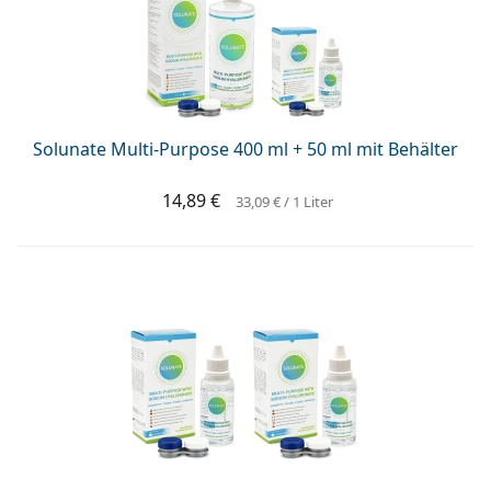
08452 44 10 394
Gucci
Alle Pflegemittel
Alle Marken
ist online
Persol
Prada
Alle Marken
Solunate Multi-Purpose 400 ml + 50 ml mit Behälter
14,89 €
33,09 €
/ 1 Liter