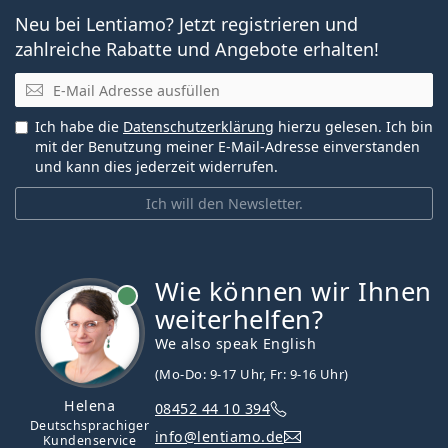
Neu bei Lentiamo? Jetzt registrieren und
zahlreiche Rabatte und Angebote erhalten!
E-Mail
Ich habe die
Datenschutzerklärung
hierzu gelesen. Ich bin
mit der Benutzung meiner E-Mail-Adresse einverstanden
und kann dies jederzeit widerrufen.
Ich will den Newsletter.
Wie können wir Ihnen
ist online
weiterhelfen?
We also speak English
(Mo-Do: 9-17 Uhr, Fr: 9-16 Uhr)
Helena
08452 44 10 394
Deutschsprachiger
info@lentiamo.de
Kundenservice