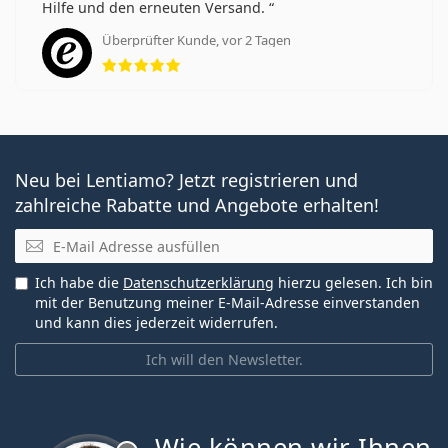
Hilfe und den erneuten Versand.
Überprüfter Kunde, vor 2 Tagen
Bewertung 5 aus 5
Neu bei Lentiamo? Jetzt registrieren und
zahlreiche Rabatte und Angebote erhalten!
E-Mail
Ich habe die
Datenschutzerklärung
hierzu gelesen. Ich bin
mit der Benutzung meiner E-Mail-Adresse einverstanden
und kann dies jederzeit widerrufen.
Ich will den Newsletter.
Wie können wir Ihnen
ist offline