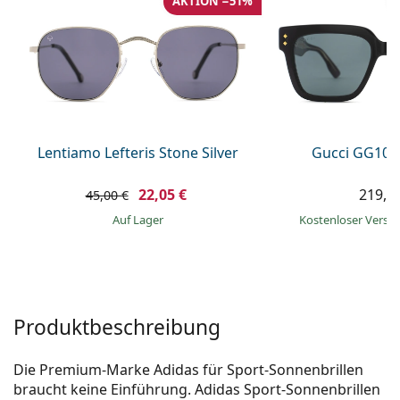
AKTION −51%
ist offline
Persol
Prada
Alle Marken
Lentiamo Lefteris Stone Silver
Gucci GG108
22,05 €
219,9
45,00 €
auf Lager
Kostenloser Vers
Produktbeschreibung
Die Premium-Marke Adidas für Sport-Sonnenbrillen
braucht keine Einführung. Adidas Sport-Sonnenbrillen