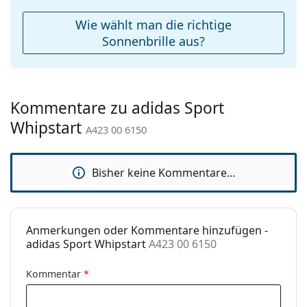
Weiteres
Wie wählt man die richtige
Sex:
Unisex
Sonnenbrille aus?
Kategorie:
Sonnenbrillen
Marke:
Adidas Sport
Kommentare zu adidas Sport
Verwendung:
Sport
Whipstart
A423 00 6150
Sport:
Wandern
Code:
A423 00 6150
Bisher keine Kommentare...
Anmerkungen oder Kommentare hinzufügen -
adidas Sport Whipstart
A423 00 6150
Kommentar
*