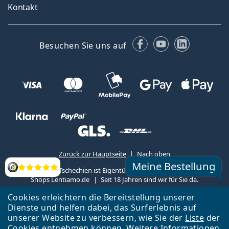
Kontakt
Facebook
YouTube
LinkedIn
Besuchen Sie uns auf
Zurück zur Hauptseite
Nach oben
Meine Bestellung
Lentiamo s.r.o., Tschechien ist Eigentümer und Betreiber des Online-
Bewertung
Shops Lentiamo.de
Seit 18 Jahren sind wir für Sie da.
Cookies erleichtern die Bereitstellung unserer
Dienste und helfen dabei, das Surferlebnis auf
unserer Website zu verbessern, wie Sie der
Liste
der
Cookies entnehmen können. Weitere Informationen