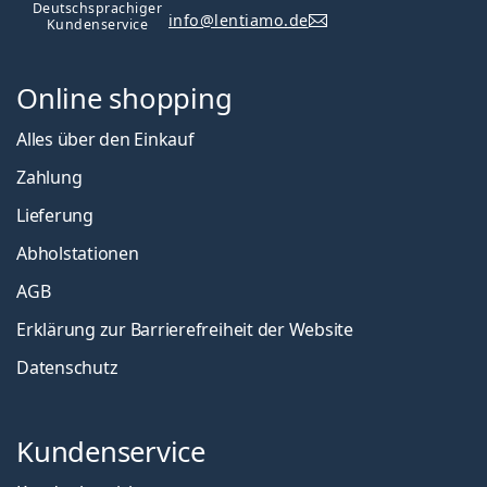
ist offline
Deutschsprachiger
Persol
info@lentiamo.de
Kundenservice
Prada
Online shopping
Alle Marken
Alles über den Einkauf
Zahlung
Lieferung
Abholstationen
AGB
Erklärung zur Barrierefreiheit der Website
Datenschutz
Kundenservice