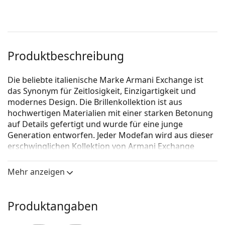
Produktbeschreibung
Die beliebte italienische Marke Armani Exchange ist
das Synonym für Zeitlosigkeit, Einzigartigkeit und
modernes Design. Die Brillenkollektion ist aus
hochwertigen Materialien mit einer starken Betonung
auf Details gefertigt und wurde für eine junge
Generation entworfen. Jeder Modefan wird aus dieser
erschwinglichen Kollektion von Armani Exchange
Brillen wählen.
Mehr anzeigen
Armani Exchange 0AX3103 8078 55
ist eine Brille für
Männer.
Schauen Sie sich mit der virtuellen Anprobefunktion
Produktangaben
von Lentiamo an, wie Sie in dieser Brille aussehen.