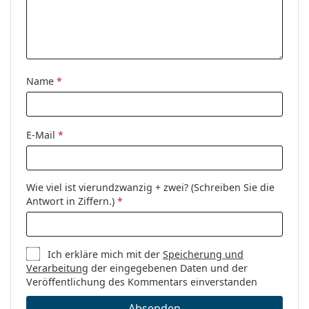
Sex:
Herren
Kategorie:
Brillen
Marke:
Armani Exchange
Name
*
Code:
0AX3103 8078 55
E-Mail
*
Wie viel ist vierundzwanzig + zwei? (Schreiben Sie die
Antwort in Ziffern.)
*
Ich erkläre mich mit der
Speicherung und
Verarbeitung
der eingegebenen Daten und der
Veröffentlichung des Kommentars einverstanden
Absenden