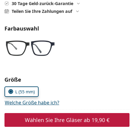
ist offline
Persol
30 Tage Geld-zurück-Garantie
Teilen Sie Ihre Zahlungen auf
Prada
Farbauswahl
Alle Marken
Parameter wählen
Größe
L (55 mm)
Welche Größe habe ich?
Wählen Sie Ihre Gläser ab
19,90 €