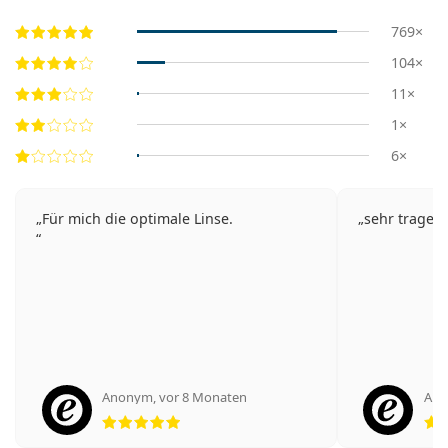
769×
104×
11×
1×
6×
Für mich die optimale Linse.
sehr trage
Anonym
,
vor 8 Monaten
An
Bewertung 5 aus 5