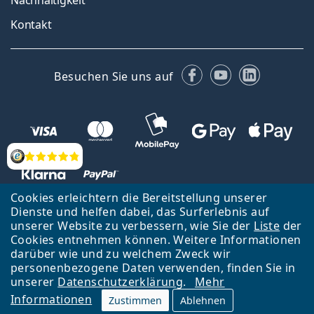
Kontakt
Facebook
YouTube
LinkedIn
Besuchen Sie uns auf
Bewertung
Cookies erleichtern die Bereitstellung unserer
Dienste und helfen dabei, das Surferlebnis auf
unserer Website zu verbessern, wie Sie der
Liste
der
Zurück zur Hauptseite
Nach oben
Cookies entnehmen können. Weitere Informationen
Lentiamo s.r.o., Tschechien ist Eigentümer und Betreiber des Online-
darüber wie und zu welchem Zweck wir
Shops Lentiamo.de
Seit 18 Jahren sind wir für Sie da.
personenbezogene Daten verwenden, finden Sie in
unserer
Datenschutzerklärung
.
Mehr
Informationen
Zustimmen
Ablehnen