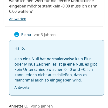
wenn ich den Wert für die Rechte Kontaktlinse
Tag- & Nachtlinsen
eingeben möchte steht kein -0,00 muss ich dann
Silikon-Hydrogel-Linsen
0,00 wählen?
Häufig gestellte Fragen zu
Kontaktlinsen
Antworten
Biofinity Toric
Elena
vor 3 Jahren
Wie lange kann man Biofinity Toric tragen?
Hallo,
Kann man mit Biofinity Toric schlafen?
also eine Null hat normalerweise kein Plus
oder Minus Zeichen, es ist ja eine Null, es gibt
Was ist der Unterschied zwischen Biofinity Toric
kein Unterschied zwischen 0, -0 und +0. Ich
und XR Toric?
kann jedoch nicht ausschließen, dass es
manchmal auch so eingegeben wird.
Antworten
Was ist der Unterschied zwischen Biofinity Toric
(6 Linsen) und Biofinity Toric (3 Linsen)?
Annette O.
vor 5 Jahren