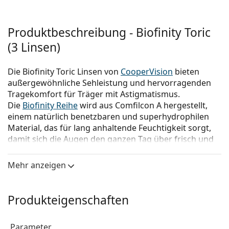
Produktbeschreibung - Biofinity Toric
(3 Linsen)
Die Biofinity Toric Linsen von
CooperVision
bieten
außergewöhnliche Sehleistung und hervorragenden
Tragekomfort für Träger mit Astigmatismus.
Die
Biofinity Reihe
wird aus Comfilcon A hergestellt,
einem natürlich benetzbaren und superhydrophilen
Material, das für lang anhaltende Feuchtigkeit sorgt,
damit sich die Augen den ganzen Tag über frisch und
gesund anfühlen.
Mehr anzeigen
Die fortgeschrittenen
Silikon-Hydrogel-Kontaktlinsen
sind für tägliches Tragen mit monatlichem Austausch
konzipiert und bieten ein perfektes Gleichgewicht
Produkteigenschaften
zwischen Qualität und Komfort. Nach Rücksprache mit
Ihrem Augenarzt können sie auch bis zu sechs Nächte
und sieben Tage lang kontinuierlich getragen werden.
Parameter