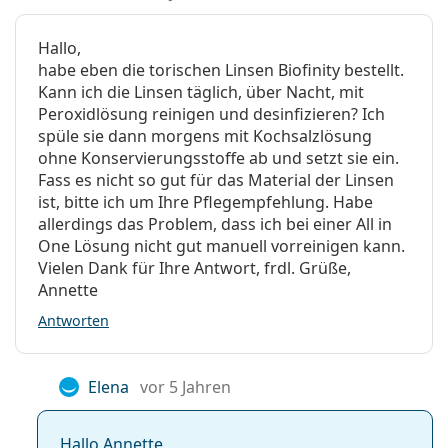
Andere Kontaktlinsen für Astigmatismus
Hallo,
habe eben die torischen Linsen Biofinity bestellt.
Kann ich die Linsen täglich, über Nacht, mit
Am häufigsten werden sie mit dem Pflegemittel
Vantio
Peroxidlösung reinigen und desinfizieren? Ich
Multi-Purpose 360 ml mit Behälter
verkauft.
spüle sie dann morgens mit Kochsalzlösung
Es ist ein Medizinprodukt. Lesen Sie vor dem Gebrauch
ohne Konservierungsstoffe ab und setzt sie ein.
die Anleitung.
Fass es nicht so gut für das Material der Linsen
ist, bitte ich um Ihre Pflegempfehlung. Habe
allerdings das Problem, dass ich bei einer All in
One Lösung nicht gut manuell vorreinigen kann.
Vielen Dank für Ihre Antwort, frdl. Grüße,
Annette
Antworten
Elena
vor 5 Jahren
Hallo Annette,