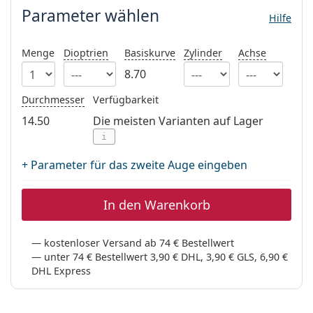
ist offline
Persol
Parameter wählen
Hilfe
Prada
Menge
Dioptrien
Basiskurve
Zylinder
Achse
Alle Marken
8.70
Durchmesser
Verfügbarkeit
14.50
Die meisten Varianten auf Lager
i
+ Parameter für das zweite Auge eingeben
In den Warenkorb
kostenloser Versand ab 74 € Bestellwert
unter 74 € Bestellwert 3,90 € DHL, 3,90 € GLS, 6,90 €
DHL Express