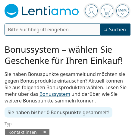
Navigationsleiste
Sie sind angemelde
Der Warenkor
das 
Suche
Suchen
Anmelden
Web-Navigation
Bonussystem – wählen Sie
Kontaktlinsen
Geschenke für Ihren Einkauf!
Tragedauer
Pflegemittel
Sie haben Bonuspunkte gesammelt und möchten sie
Linsentyp
Tageslinsen
gegen Bonusprodukte eintauschen? Aktuell können
Nach Art
Sie aus folgenden Bonusprodukten wählen. Lesen Sie
Brillen
Marke
Sphärische und asphärische
Wochenlinsen
mehr über das
Bonussystem
und darüber, wie Sie
Nach Packungsgröße
All-in-One Lösung
weitere Bonuspunkte sammeln können.
Accessoires
Acuvue
Torische für Astigmatismus
Zwei-Wochenlinsen
Geschlecht
Sonderangebote
Damen
Herren
Kinder
Sonnenbrillen
Vorteilspackungen
50 bis 120 ml
Peroxidlösung
Sie haben bisher
0 Bonuspunkte
gesammelt!
Inspiration & Tipps
Pflegemittel
Biofinity
Multifokale für Presbyopie
Monatslinsen
Zweck
Neuheiten
2-er Vorteilspackung
225 bis 500 ml
Ohne Konservierungsstoffe
Geschlecht
Sonderangebote
Damen
Herren
Kinder
Typ
Alle Kontaktlinsen
Wie kauft man Linsen online?
Blaulichtfilter-Brillen
Augentropfen
Dailies
Silikon-Hydrogel-Linsen
Marke
3-Monatslinsen
Brillen
Limitierte Edition
Kontaktlinsen
3-er Vorteilspackung