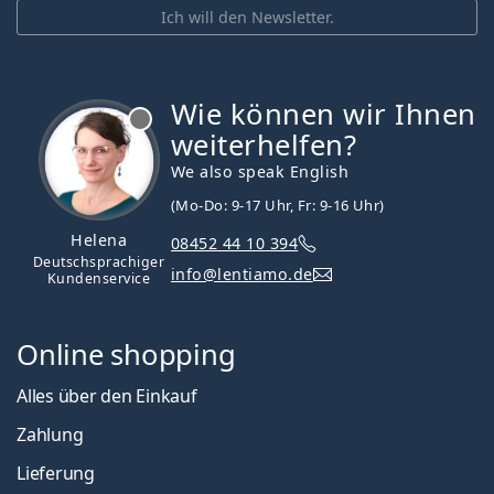
Ich will den Newsletter.
Wie können wir Ihnen
ist offline
weiterhelfen?
We also speak English
(Mo-Do: 9-17 Uhr, Fr: 9-16 Uhr)
Helena
08452 44 10 394
Deutschsprachiger
info@lentiamo.de
Kundenservice
Online shopping
Alles über den Einkauf
Zahlung
Lieferung