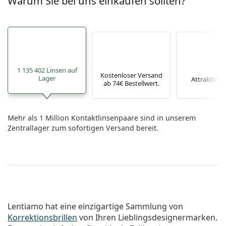
Warum Sie bei uns einkaufen sollten?
1 135 402 Linsen auf
Kostenloser Versand
Lager
Attraktive P
ab 74€ Bestellwert.
Mehr als 1 Million Kontaktlinsenpaare sind in unserem
Zentrallager zum sofortigen Versand bereit.
Lentiamo hat eine einzigartige Sammlung von
Korrektionsbrillen
von Ihren Lieblingsdesignermarken.