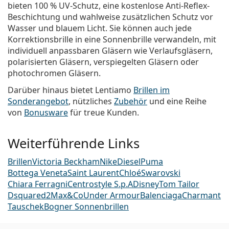
bieten 100 % UV-Schutz, eine kostenlose Anti-Reflex-
Beschichtung und wahlweise zusätzlichen Schutz vor
Wasser und blauem Licht. Sie können auch jede
Korrektionsbrille in eine Sonnenbrille verwandeln, mit
individuell anpassbaren Gläsern wie Verlaufsgläsern,
polarisierten Gläsern, verspiegelten Gläsern oder
photochromen Gläsern.
Darüber hinaus bietet Lentiamo
Brillen im
Sonderangebot
, nützliches
Zubehör
und eine Reihe
von
Bonusware
für treue Kunden.
Weiterführende Links
Brillen
Victoria Beckham
Nike
Diesel
Puma
Bottega Veneta
Saint Laurent
Chloé
Swarovski
Chiara Ferragni
Centrostyle S.p.A
Disney
Tom Tailor
Dsquared2
Max&Co
Under Armour
Balenciaga
Charmant
Tauschek
Bogner Sonnenbrillen