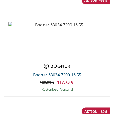
AKTION −38%
Bogner 63034 7200 16 55
117,73 €
189,90 €
Kostenloser Versand
AKTION −32%