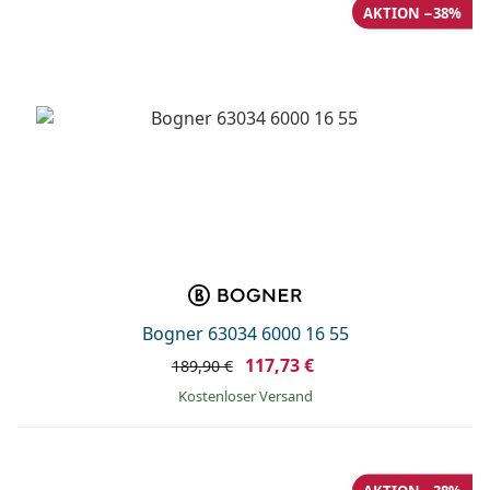
ist offline
Persol
AKTION −38%
Prada
Alle Marken
Bogner 63034 6000 16 55
117,73 €
189,90 €
Kostenloser Versand