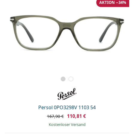
AKTION −34%
Persol 0PO3298V 1103 54
110,81 €
167,90 €
Kostenloser Versand