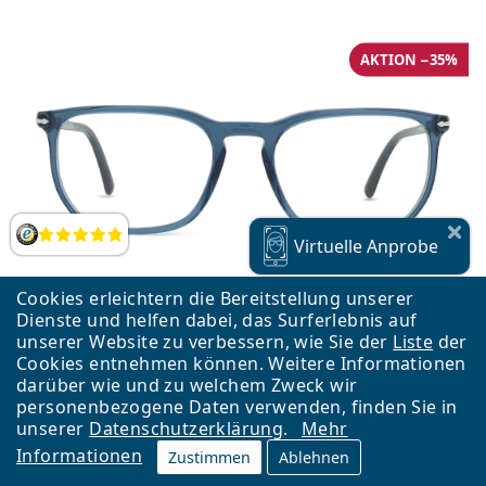
AKTION −35%
Bewertung
Virtuelle
Anprobe
Cookies erleichtern die Bereitstellung unserer
Dienste und helfen dabei, das Surferlebnis auf
unserer Website zu verbessern, wie Sie der
Liste
der
Cookies entnehmen können. Weitere Informationen
darüber wie und zu welchem Zweck wir
personenbezogene Daten verwenden, finden Sie in
unserer
Datenschutzerklärung
.
Mehr
Persol 0PO3339V 1197 56
Informationen
Zustimmen
Ablehnen
110,43 €
169,90 €