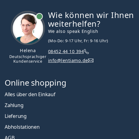
Wie können wir Ihnen
ist online
weiterhelfen?
We also speak English
(Mo-Do: 9-17 Uhr, Fr: 9-16 Uhr)
Helena
08452 44 10 394
Deutschsprachiger
info@lentiamo.de
Kundenservice
Online shopping
Alles über den Einkauf
Zahlung
Lieferung
Abholstationen
AGB