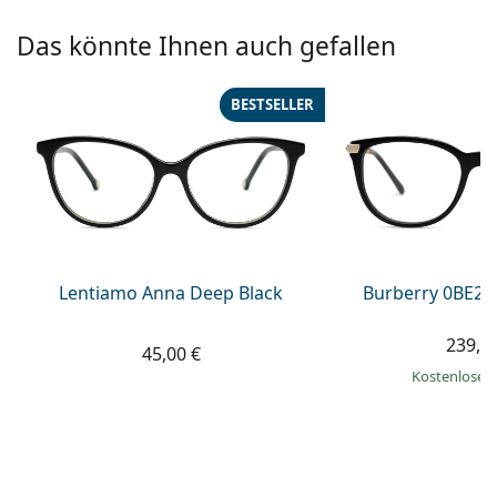
08452 44 10 394
Gucci
Alle Pflegemittel
Alle Marken
Das könnte Ihnen auch gefallen
ist online
Persol
Prada
BESTSELLER
Alle Marken
Lentiamo Anna Deep Black
Burberry 0BE22
239,9
45,00 €
Kostenloser