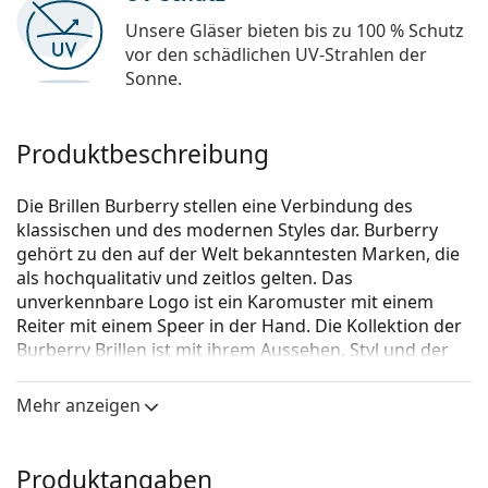
Unsere Gläser bieten bis zu 100 % Schutz
vor den schädlichen UV-Strahlen der
Sonne.
Produktbeschreibung
Die Brillen Burberry stellen eine Verbindung des
klassischen und des modernen Styles dar. Burberry
gehört zu den auf der Welt bekanntesten Marken, die
als hochqualitativ und zeitlos gelten. Das
unverkennbare Logo ist ein Karomuster mit einem
Reiter mit einem Speer in der Hand. Die Kollektion der
Burberry Brillen ist mit ihrem Aussehen, Styl und der
großen Auswahl an Farbvarianten einmalig, die zu
jeder Gelegenheit passen sind.
Mehr anzeigen
Burberry 0BE2280 3001
ist eine Brille für Frauen.
Schauen Sie sich mit der virtuellen Anprobefunktion
Produktangaben