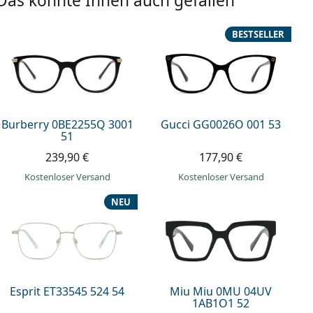
Das könnte Ihnen auch gefallen
BESTSELLER
Burberry 0BE2255Q 3001
Gucci GG0026O 001 53
51
239,90 €
177,90 €
Kostenloser Versand
Kostenloser Versand
NEU
Esprit ET33545 524 54
Miu Miu 0MU 04UV
1AB1O1 52