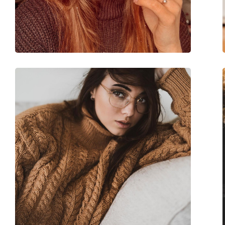
Marke:
Burberry
Code:
0BE2280 3780 52