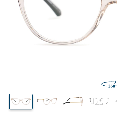
133 mm
Brillenbreite
Glasbrei
40 mm
52 mm
Glashöhe
Glasbreite