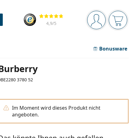
Navigationsleiste
Bewertung
Sie sind angemel
Der Ware
4,9
/5
Bonusware
Burberry
0BE2280 3780 52
Im Moment wird dieses Produkt nicht
angeboten.