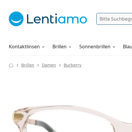
Suche
Anmelden
Web-Navigation
Pflegemittel
Alles über den Einkauf
Kontaktlinsen
Brillen
Sonnenbrillen
Blau
Brillen
Damen
Burberry