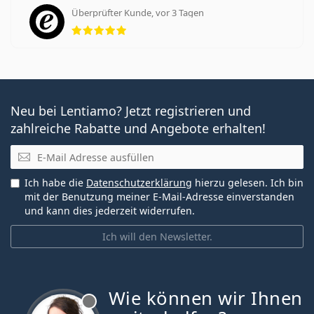
Überprüfter Kunde, vor 3 Tagen
Bewertung 5 aus 5
Neu bei Lentiamo? Jetzt registrieren und
zahlreiche Rabatte und Angebote erhalten!
E-Mail
Ich habe die
Datenschutzerklärung
hierzu gelesen. Ich bin
mit der Benutzung meiner E-Mail-Adresse einverstanden
und kann dies jederzeit widerrufen.
Ich will den Newsletter.
Wie können wir Ihnen
ist offline