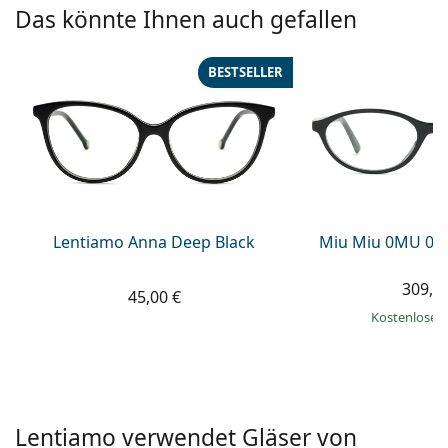
ist offline
Persol
Das könnte Ihnen auch gefallen
Prada
BESTSELLER
Alle Marken
Lentiamo Anna Deep Black
Miu Miu 0MU 09
309,9
45,00 €
Kostenloser
Lentiamo verwendet Gläser von