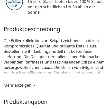
Unsere Gläser bieten bis zu 100 % Schutz
vor den schädlichen UV-Strahlen der
Sonne.
Produktbeschreibung
Die Brillenkollektion von Bvlgari zeichnet sich durch
kompromisslose Qualität und brillante Details aus.
Bestellen Sie Ihr Lieblingsmodell mit kostenloser
Lieferung! Die Designer der italienischen Edelmarke
verbanden Raffinesse und faszinierenden Stil zu einem
außergewöhnlichen Luxus. Die Brillen von Bvlgari sind
Ausdruck von Eleganz und Sophistik. Und setzen auf
das Besondere.
Mehr anzeigen
Bvlgari 0BV4155B 501 54
ist eine Brille für Frauen.
Brillenfassung
Produktangaben
Die schwarze Farbe der Brillenfassung passt perfekt
zu kühlen Hauttönen und hellblondem,