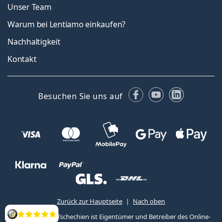
Unser Team
Warum bei Lentiamo einkaufen?
Nachhaltigkeit
Kontakt
Facebook
YouTube
LinkedIn
Besuchen Sie uns auf
Zurück zur Hauptseite
Nach oben
Lentiamo s.r.o., Tschechien ist Eigentümer und Betreiber des Online-
Bewertung