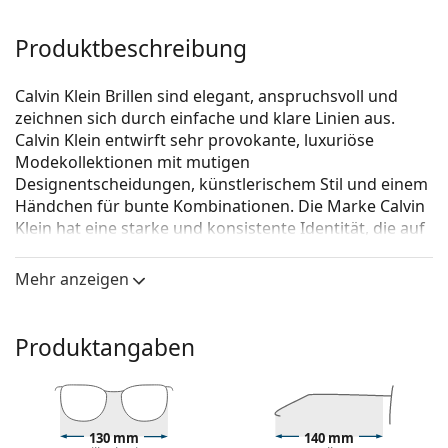
Produktbeschreibung
Calvin Klein Brillen sind elegant, anspruchsvoll und
zeichnen sich durch einfache und klare Linien aus.
Calvin Klein entwirft sehr provokante, luxuriöse
Modekollektionen mit mutigen
Designentscheidungen, künstlerischem Stil und einem
Händchen für bunte Kombinationen. Die Marke Calvin
Klein hat eine starke und konsistente Identität, die auf
den ersten Blick erkennbar ist.
Mehr anzeigen
Calvin Klein CK19529 001 17 54
ist eine Brille für Frauen.
Schauen Sie sich mit der virtuellen Anprobefunktion
von Lentiamo an, wie Sie in dieser Brille aussehen.
Produktangaben
Brillenfassung
Die schwarze Farbe der Brillenfassung passt perfekt
zu kühlen Hauttönen und hellblondem,
130 mm
140 mm