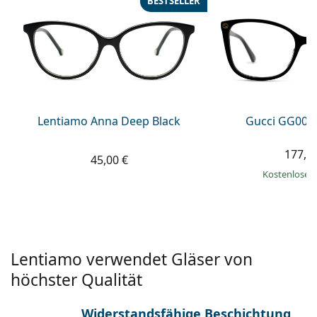
BESTSELLER
ist offline
Persol
Prada
Alle Marken
Lentiamo Anna Deep Black
Gucci GG002
177,9
45,00 €
Kostenloser
Lentiamo verwendet Gläser von
höchster Qualität
Widerstandsfähige Beschichtung