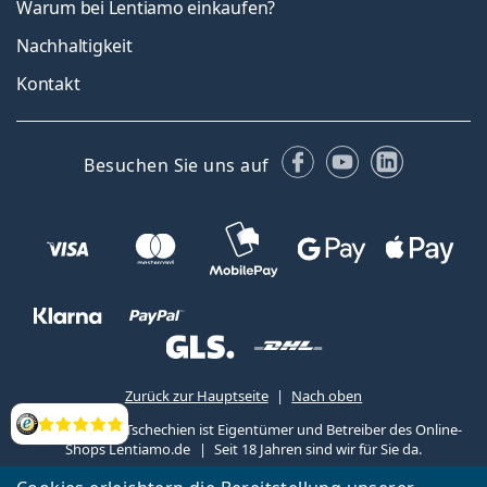
Warum bei Lentiamo einkaufen?
Nachhaltigkeit
Kontakt
Facebook
YouTube
LinkedIn
Besuchen Sie uns auf
Zurück zur Hauptseite
Nach oben
Lentiamo s.r.o., Tschechien ist Eigentümer und Betreiber des Online-
Bewertung
Shops Lentiamo.de
Seit 18 Jahren sind wir für Sie da.