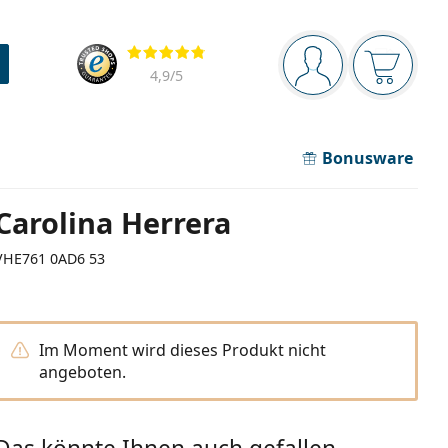
Navigationsleiste
Bewertung
Sie sind angemel
Der Ware
4,9
/5
Bonusware
Carolina Herrera
VHE761 0AD6 53
Im Moment wird dieses Produkt nicht
angeboten.