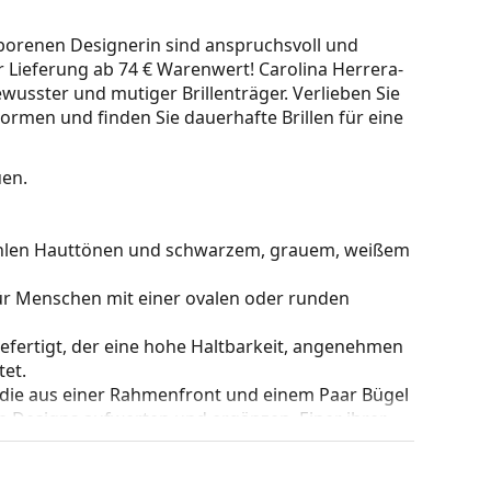
eborenen Designerin sind anspruchsvoll und
er Lieferung ab 74 € Warenwert! Carolina Herrera-
ewusster und mutiger Brillenträger. Verlieben Sie
ormen und finden Sie dauerhafte Brillen für eine
uen.
u kühlen Hauttönen und schwarzem, grauem, weißem
für Menschen mit einer ovalen oder runden
gefertigt, der eine hohe Haltbarkeit, angenehmen
et.
 die aus einer Rahmenfront und einem Paar Bügel
gen Designs aufwerten und ergänzen. Einer ihrer
che, dass sie das Glas vollständig umschließen, und
mentyp ist für alle Gläser geeignet, auch für