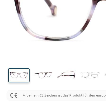
129 mm
Brillenbreite
Glasbrei
39 mm
53 mm
Glashöhe
Glasbreite
Mit einem CE Zeichen ist das Produkt für den euro