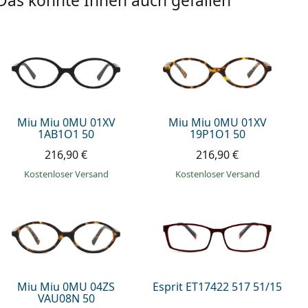
Das könnte Ihnen auch gefallen
Miu Miu 0MU 01XV
Miu Miu 0MU 01XV
1AB1O1 50
19P1O1 50
216,90 €
216,90 €
Kostenloser Versand
Kostenloser Versand
Miu Miu 0MU 04ZS
Esprit ET17422 517 51/15
VAU08N 50