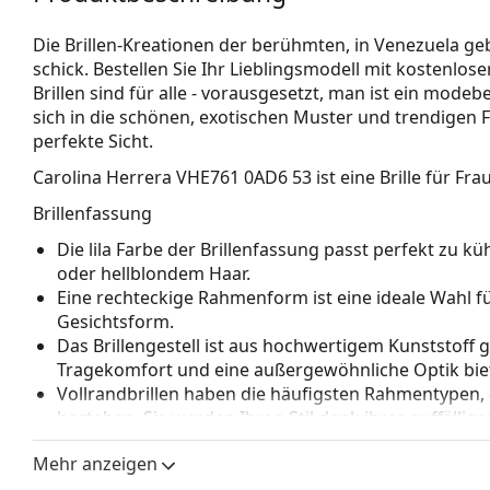
Die Brillen-Kreationen der berühmten, in Venezuela g
schick. Bestellen Sie Ihr Lieblingsmodell mit kostenlos
Brillen sind für alle - vorausgesetzt, man ist ein modeb
sich in die schönen, exotischen Muster und trendigen F
perfekte Sicht.
Carolina Herrera VHE761 0AD6 53
ist eine Brille für Fra
Brillenfassung
Die lila Farbe der Brillenfassung passt perfekt z
oder hellblondem Haar.
Eine rechteckige Rahmenform ist eine ideale Wahl 
Gesichtsform.
Das Brillengestell ist aus hochwertigem Kunststoff 
Tragekomfort und eine außergewöhnliche Optik biet
Vollrandbrillen haben die häufigsten Rahmentypen,
bestehen. Sie werden Ihren Stil dank ihres auffälli
Vorteile ist die Robustheit, Langlebigkeit, die Tatsa
Mehr anzeigen
vor allem ihr Schutz vor Beschädigungen. Dieser Rah
Gläser mit höherer optischer Leistung.