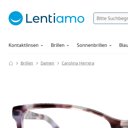
Suche
Anmelden
Web-Navigation
Pflegemittel
Alles über den Einkauf
Kontaktlinsen
Brillen
Sonnenbrillen
Blau
Brillen
Damen
Carolina Herrera