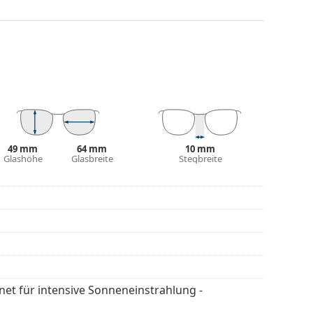
hts, ohne den Kontrast zu beeinträchtigen oder die
estreitbare Vorteile in ihrem geringen Gewicht und
Schutz vor Sonnenlicht bietet. Die Gläser der
egorie 3 (Lichtdurchlässig­keit 8 – 18% ). Sie sind
 der Stadt geeignet.
49 mm
64 mm
10 mm
Glashöhe
Glasbreite
Stegbreite
 Die Farbe des Etuis und sein Design können
flegen der Sonnenbrille. Einige Modelle können
 werden.
en
, um weitere Modelle beliebter Marken zu
gnet für intensive Sonneneinstrahlung -