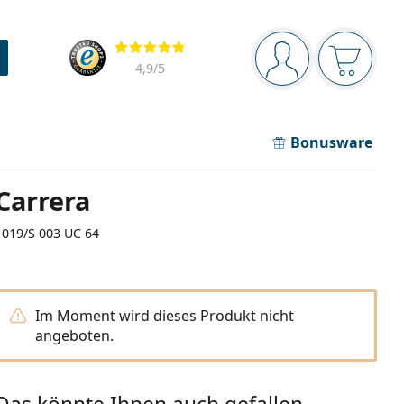
Navigationsleiste
Bewertung
Sie sind angemel
Der Ware
4,9
/5
Bonusware
Carrera
1019/S 003 UC 64
Im Moment wird dieses Produkt nicht
angeboten.