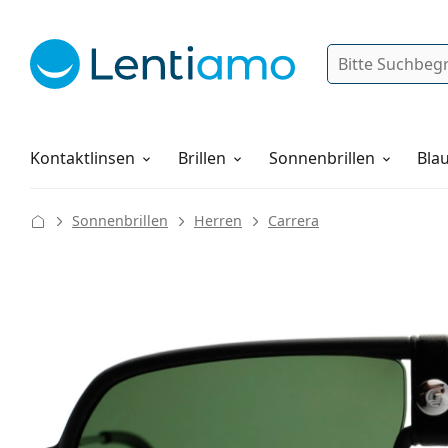
Suche
Anmelden
Web-Navigation
Pflegemittel
Alles über den Einkauf
Kontaktlinsen
Brillen
Sonnenbrillen
Blau
Sonnenbrillen
Herren
Carrera