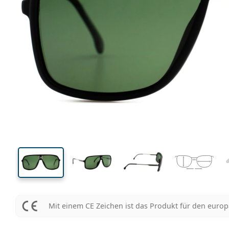
145 mm
Brillenbreite
Glasbrei
49 mm
64 mm
Glashöhe
Glasbreite
Mit einem CE Zeichen ist das Produkt für den euro