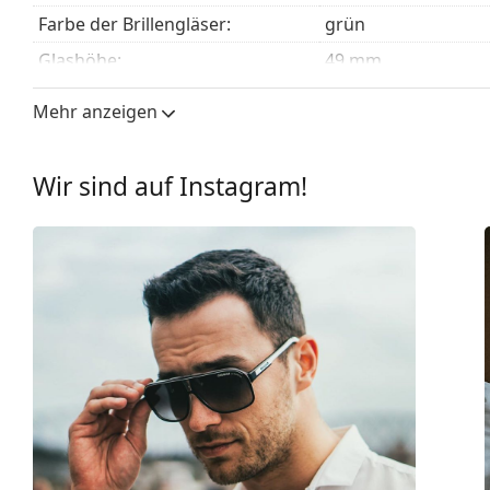
Farbe der Brillengläser:
grün
Glashöhe:
49 mm
Glasbreite:
64 mm
Mehr anzeigen
Glasmaterial:
Kunststoff
UV-Filter 400:
Ja
Wir sind auf Instagram!
Brillenfassungen
Rahmenform:
Pilot
Farbe der Fassung:
schwarz
Material der Fassung:
Kunststoff
Größe:
L
Brillenbreite:
145 mm
Bügellänge:
140 mm
Stegbreite:
10 mm