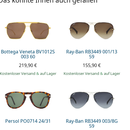
Das könnte Ihnen auch gefallen
Bottega Veneta BV1012S
Ray-Ban RB3449 001/13
003 60
59
219,90 €
155,90 €
Kostenloser Versand
&
auf Lager
Kostenloser Versand
&
auf Lager
Persol PO0714 24/31
Ray-Ban RB3449 003/8G
59