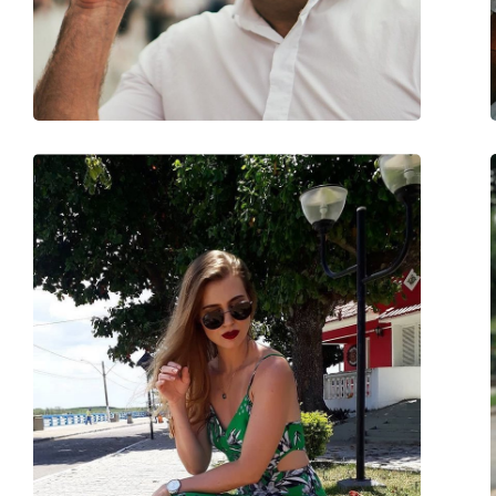
Gewicht:
150 g
Verstellbare Nasenpads:
Nein
Accessories
Etui:
Ja
Reinigungstuch:
Ja
Weiteres
Sex:
Herren
Kategorie:
Sonnenbrillen
Marke:
Carrera
Verwendung:
Mode
Code:
1019/S 003 UC 64