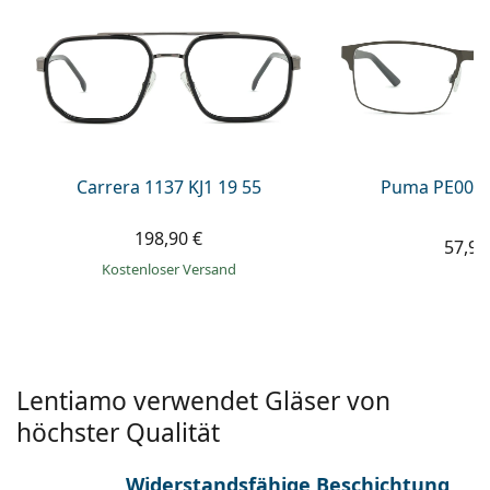
ist offline
Persol
Prada
Alle Marken
Carrera 1137 KJ1 19 55
Puma PE0027
198,90 €
57,99
Kostenloser Versand
Lentiamo verwendet Gläser von
höchster Qualität
Widerstandsfähige Beschichtung