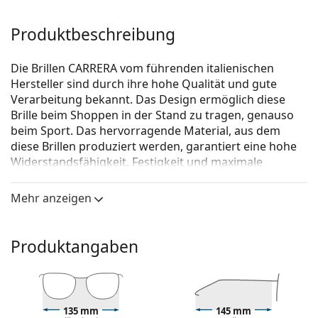
Produktbeschreibung
Die Brillen CARRERA vom führenden italienischen
Hersteller sind durch ihre hohe Qualität und gute
Verarbeitung bekannt. Das Design ermöglich diese
Brille beim Shoppen in der Stand zu tragen, genauso
beim Sport. Das hervorragende Material, aus dem
diese Brillen produziert werden, garantiert eine hohe
Widerstandsfähig­keit, Festigkeit und maximale
Funktionalität.
Mehr anzeigen
Carrera 1115 086 16 52
ist eine Brille für Männer.
Schauen Sie sich mit der virtuellen Anprobefunktion
von Lentiamo an, wie Sie in dieser Brille aussehen.
Produktangaben
Brillenfassung
Die schwarze Farbe der Brillenfassung passt perfekt
zu kühlen Hauttönen und hellblondem,
135 mm
145 mm