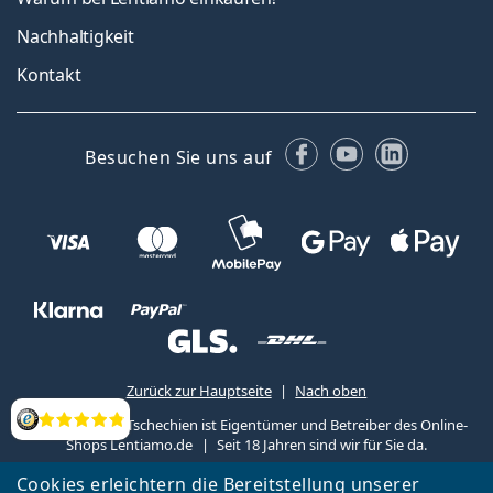
Nachhaltigkeit
Kontakt
Facebook
YouTube
LinkedIn
Besuchen Sie uns auf
Zurück zur Hauptseite
Nach oben
Lentiamo s.r.o., Tschechien ist Eigentümer und Betreiber des Online-
Bewertung
Shops Lentiamo.de
Seit 18 Jahren sind wir für Sie da.
Cookies erleichtern die Bereitstellung unserer