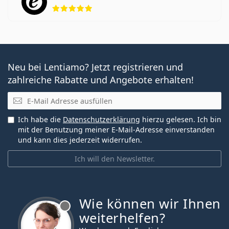
Bewertung 5 aus 5
Neu bei Lentiamo? Jetzt registrieren und
zahlreiche Rabatte und Angebote erhalten!
E-Mail
Ich habe die
Datenschutzerklärung
hierzu gelesen. Ich bin
mit der Benutzung meiner E-Mail-Adresse einverstanden
und kann dies jederzeit widerrufen.
Ich will den Newsletter.
Wie können wir Ihnen
ist offline
weiterhelfen?