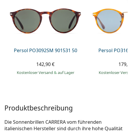
ist offline
Persol
Prada
Alle Marken
Persol PO3092SM 901531 50
Persol PO3166
142,90 €
179,9
Kostenloser Versand
&
auf Lager
Kostenloser Vers
Produktbeschreibung
Die Sonnenbrillen CARRERA vom führenden
italienischen Hersteller sind durch ihre hohe Qualität