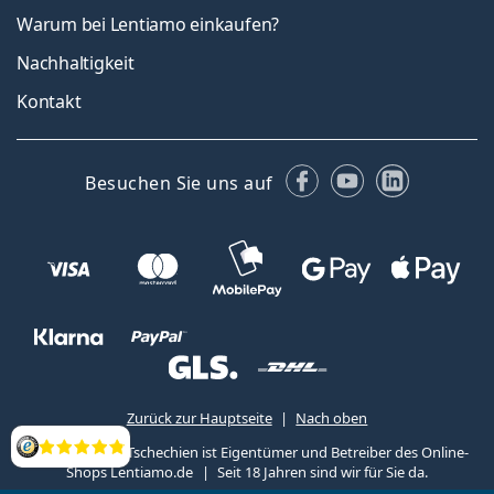
Warum bei Lentiamo einkaufen?
Nachhaltigkeit
Kontakt
Facebook
YouTube
LinkedIn
Besuchen Sie uns auf
Zurück zur Hauptseite
Nach oben
Lentiamo s.r.o., Tschechien ist Eigentümer und Betreiber des Online-
Bewertung
Shops Lentiamo.de
Seit 18 Jahren sind wir für Sie da.