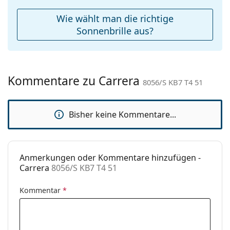
Reinigungstuch:
Ja
Wie wählt man die richtige
Weiteres
Sonnenbrille aus?
Sex:
Herren
Kategorie:
Sonnenbrillen
Kommentare zu Carrera
Marke:
Carrera
8056/S KB7 T4 51
Verwendung:
Mode
Bisher keine Kommentare...
Code:
8056/S KB7 T4 51
Anmerkungen oder Kommentare hinzufügen -
Carrera
8056/S KB7 T4 51
Kommentar
*