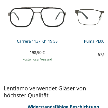
ist offline
Persol
Prada
Alle Marken
Carrera 1137 KJ1 19 55
Puma PE0027
198,90 €
57,99
Kostenloser Versand
Lentiamo verwendet Gläser von
höchster Qualität
Widerstandsfähige Beschichtung