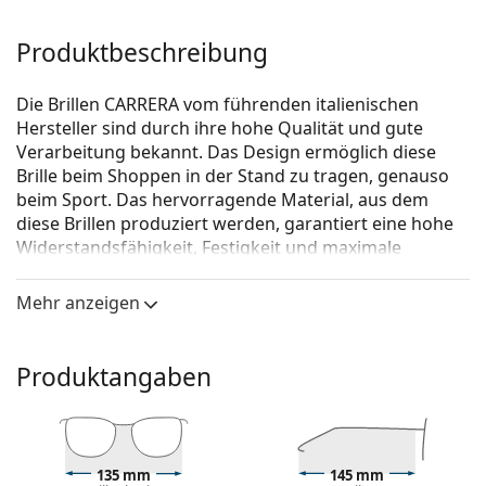
Produktbeschreibung
Die Brillen CARRERA vom führenden italienischen
Hersteller sind durch ihre hohe Qualität und gute
Verarbeitung bekannt. Das Design ermöglich diese
Brille beim Shoppen in der Stand zu tragen, genauso
beim Sport. Das hervorragende Material, aus dem
diese Brillen produziert werden, garantiert eine hohe
Widerstandsfähig­keit, Festigkeit und maximale
Funktionalität.
Mehr anzeigen
Carrera 8847 PJP 18 54
ist eine Brille für Männer.
Schauen Sie sich mit der virtuellen Anprobefunktion
von Lentiamo an, wie Sie in dieser Brille aussehen.
Produktangaben
Brillenfassung
Die blaue Farbe der Brillenfassung passt perfekt zu
kühlen Hauttönen und hellbraunem, schwarzem
135 mm
145 mm