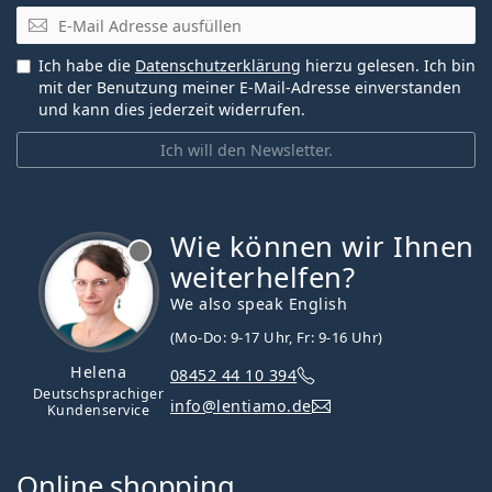
E-Mail
Ich habe die
Datenschutzerklärung
hierzu gelesen. Ich bin
mit der Benutzung meiner E-Mail-Adresse einverstanden
und kann dies jederzeit widerrufen.
Ich will den Newsletter.
Wie können wir Ihnen
ist offline
weiterhelfen?
We also speak English
(Mo-Do: 9-17 Uhr, Fr: 9-16 Uhr)
Helena
08452 44 10 394
Deutschsprachiger
info@lentiamo.de
Kundenservice
Online shopping