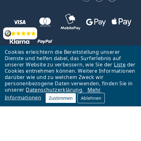
Bewertung
Cookies erleichtern die Bereitstellung unserer
Dienste und helfen dabei, das Surferlebnis auf
unserer Website zu verbessern, wie Sie der
Liste
der
Zurück zur Hauptseite
Nach oben
Cookies entnehmen können. Weitere Informationen
Lentiamo s.r.o., Tschechien ist Eigentümer und Betreiber des Online-
darüber wie und zu welchem Zweck wir
Shops Lentiamo.de
Seit 18 Jahren sind wir für Sie da.
personenbezogene Daten verwenden, finden Sie in
unserer
Datenschutzerklärung
.
Mehr
Informationen
Zustimmen
Ablehnen