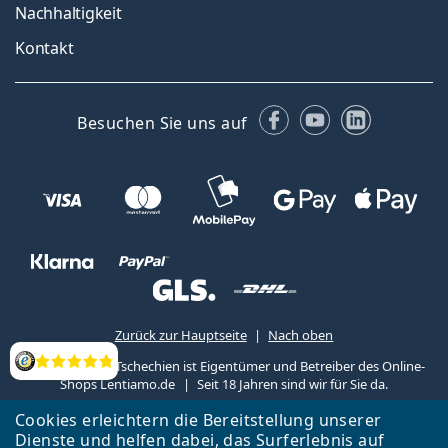
Nachhaltigkeit
Kontakt
Facebook
YouTube
LinkedIn
Besuchen Sie uns auf
Zurück zur Hauptseite
Nach oben
Lentiamo s.r.o., Tschechien ist Eigentümer und Betreiber des Online-
Bewertung
Shops Lentiamo.de
Seit 18 Jahren sind wir für Sie da.
Cookies erleichtern die Bereitstellung unserer
Dienste und helfen dabei, das Surferlebnis auf