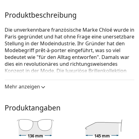
Produktbeschreibung
Die unverkennbare französische Marke Chloé wurde in
Paris gegründet und hat ohne Frage eine unersetzbare
Stellung in der Modeindustrie. Ihr Gründer hat den
Modebegriff prêt-à-porter eingeführt, was so viel
bedeutet wie "für den Alltag entworfen". Damals war
dies ein revolutionäres und richtungsweisendes
Konzept in der Mode. Die luxuriöse Brillenkollektion
strahlt Jugend, Weiblichkeit und Freiheit aus - Attribute,
die die Marke Chloé seit ihrer Gründung ehrt.
Mehr anzeigen
Chloé CH0275OA 003 17 54
ist eine Brille für Frauen.
Brillenfassung
Produktangaben
Die goldene Farbe der Brillenfassung passt perfekt
zu warmen Hauttönen und dunkelbraunem Haar.
Eine runde Rahmenform ist ideal für Menschen mit
einer quadratischen oder ovalen Gesichtsform.
136 mm
145 mm