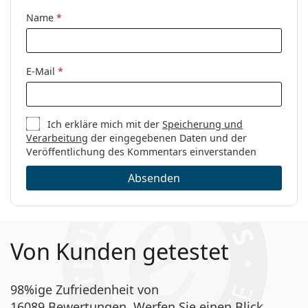
Marke:
Chloé
Name
*
Code:
CH0275OA 003 17 54
E-Mail
*
Ich erkläre mich mit der
Speicherung und
Verarbeitung
der eingegebenen Daten und der
Veröffentlichung des Kommentars einverstanden
Absenden
Von Kunden getestet
98%ige Zufriedenheit von
16089 Bewertungen. Werfen Sie einen Blick