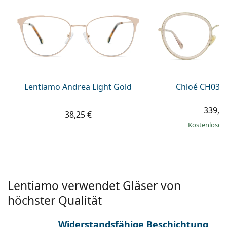
ist offline
Persol
Prada
Alle Marken
Lentiamo Andrea Light Gold
Chloé CH037
339,9
38,25 €
Kostenloser
Lentiamo verwendet Gläser von
höchster Qualität
Widerstandsfähige Beschichtung