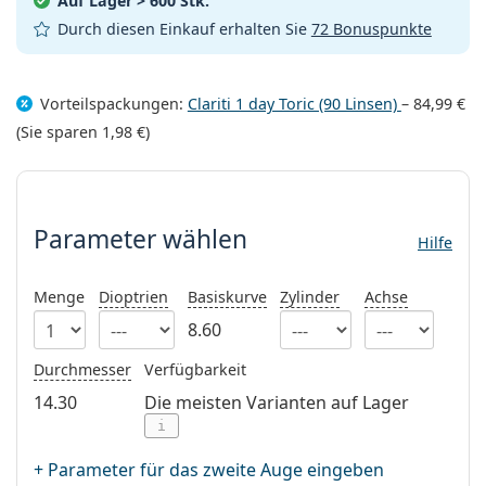
Auf Lager
> 600 Stk.
08452 44 10 394
Gucci
Alle Pflegemittel
Alle Marken
Durch diesen Einkauf erhalten Sie
72 Bonuspunkte
ist online
Persol
Prada
Vorteilspackungen:
Clariti 1 day Toric (90 Linsen)
–
84,99 €
(Sie sparen
1,98 €
)
Alle Marken
Parameter wählen
Parameter wählen
Hilfe
Menge
Dioptrien
Basiskurve
Zylinder
Achse
8.60
Durchmesser
Verfügbarkeit
14.30
Die meisten Varianten auf Lager
i
+ Parameter für das zweite Auge eingeben