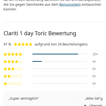
die Sie gegen Geschenke aus dem
Bonussystem
eintauschen
können.
Clariti 1 day Toric Bewertung
97 %
aufgrund von 24 Beurteilung(en)
20×
4×
0×
0×
0×
Super verträglich
Alles lief g
Übersetzt 