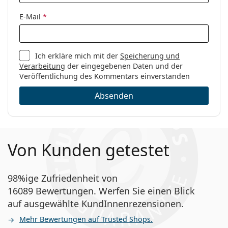
Wie lange kann man Clariti 1 day Toric tragen?
Hersteller:
CooperVision
E-Mail
*
Linsen in der Packung:
30
Kann man mit Clariti 1 day Toric schlafen?
Gewicht:
87 g
Ich erkläre mich mit der
Speicherung und
Weiteres
Verarbeitung
der eingegebenen Daten und der
Was ist der Unterschied zwischen einer 30er-
Veröffentlichung des Kommentars einverstanden
Kategorie:
Tageslinsen
Packung und einer 90er-Packung Clariti 1 day
Torische Linsen
Toric?
Absenden
Silikon-Hydrogel-Linsen
Kontaktlinsen
Andere torische Tageslinsen
Sphärische und
Von Kunden getestet
asphärische Linsen
1-DAY Acuvue Moist for Astigmatism
DAILIES AquaComfort Plus Toric
98%ige Zufriedenheit von
Precision1 for Astigmatism
16089 Bewertungen. Werfen Sie einen Blick
auf ausgewählte KundInnenrezensionen.
Verwandte Artikel aus unserem
Mehr Bewertungen auf Trusted Shops.
Blog