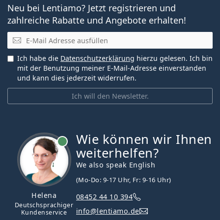
Neu bei Lentiamo? Jetzt registrieren und
zahlreiche Rabatte und Angebote erhalten!
E-Mail
Ich habe die
Datenschutzerklärung
hierzu gelesen. Ich bin
mit der Benutzung meiner E-Mail-Adresse einverstanden
und kann dies jederzeit widerrufen.
Ich will den Newsletter.
Wie können wir Ihnen
ist online
weiterhelfen?
We also speak English
(Mo-Do: 9-17 Uhr, Fr: 9-16 Uhr)
Helena
08452 44 10 394
Deutschsprachiger
info@lentiamo.de
Kundenservice