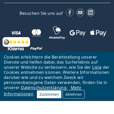
Facebook
YouTube
LinkedIn
Besuchen Sie uns auf
Bewertung
Cookies erleichtern die Bereitstellung unserer
Dienste und helfen dabei, das Surferlebnis auf
unserer Website zu verbessern, wie Sie der
Liste
der
Zurück zur Hauptseite
Nach oben
Cookies entnehmen können. Weitere Informationen
Lentiamo s.r.o., Tschechien ist Eigentümer und Betreiber des Online-
darüber wie und zu welchem Zweck wir
Shops Lentiamo.de
Seit 18 Jahren sind wir für Sie da.
personenbezogene Daten verwenden, finden Sie in
unserer
Datenschutzerklärung
.
Mehr
Informationen
Zustimmen
Ablehnen