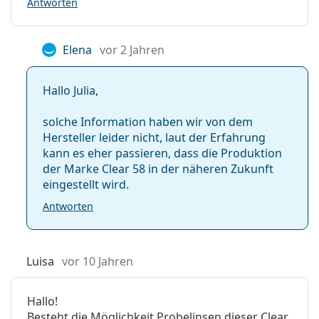
Antworten
Vorderseite:
Verpackung
Elena
vor 2 Jahren
Hersteller:
ClearLab
Linsen in der Packung:
6
Hallo Julia,
Gewicht:
37 g
solche Information haben wir von dem
Weiteres
Hersteller leider nicht, laut der Erfahrung
Kategorie:
Monatslinsen
kann es eher passieren, dass die Produktion
der Marke Clear 58 in der näheren Zukunft
Kontaktlinsen
eingestellt wird.
Sphärische und
asphärische Linsen
Antworten
Luisa
vor 10 Jahren
Hallo!
Besteht die Möglichkeit Probelinsen dieser Clear