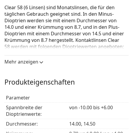
Clear 58 (6 Linsen) sind Monatslinsen, die für den
täglichen Gebrauch geeignet sind. In den Minus-
Dioptrien werden sie mit einem Durchmesser von
14.0 und einer Krümmung von 8.7, und in den Plus-
Dioptrien mit einem Durchmesser von 14.5 und einer
Krümmung von 8.7 hergestellt. Kontaktlinsen Clear
58 werden mit folgenden Dioptriewerten angeboten:
von –10.0 bis –6.0 (ab 0.5 D), von – 6.0 bis +4.0 (ab
0.25 D), von +4.0 bis +6.0 (ab 0.50 D).
Mehr anzeigen
Der UV Filter bei Kontaktlinsen erhöht den Schutz der
Hornhaut vor den schädlichen UV Strahlen. Die
Produkteigenschaften
Kontaktlinsen decken den ganzen Augapfel jedoch
nicht ab, daher ist es notwendig die Augen zusätzlich
mit einer
Sonnenbrille
, die über einen UV Filter verfügt,
Parameter
zu schützen.
Spannbreite der
von -10.00 bis +6.00
Am häufigsten werden sie mit dem Pflegemittel
Vantio
Dioptrienwerte:
Multi-Purpose 360 ml mit Behälter
verkauft.
Durchmesser:
14.00, 14.50
Es ist ein Medizinprodukt. Lesen Sie vor dem Gebrauch