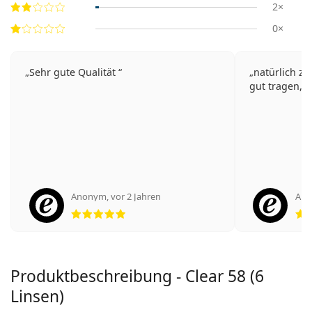
2×
0×
Sehr gute Qualität
natürlich zu
gut tragen,
Anonym
,
vor 2 Jahren
An
Bewertung 5 aus 5
Produktbeschreibung - Clear 58 (6
Linsen)