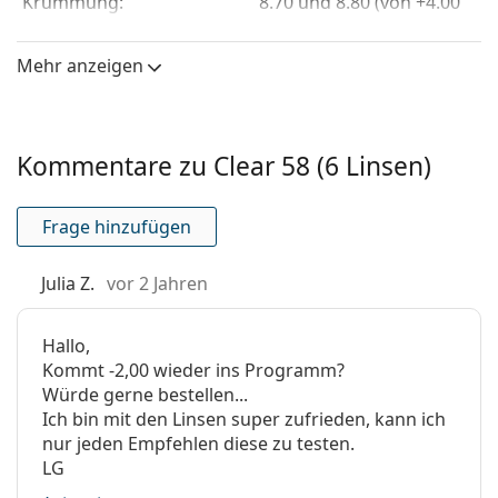
Krümmung:
8.70 und 8.80 (von +4.00
die Anleitung.
bis +6.00)
zentrale Mittendicke:
0.096 mm
Mehr anzeigen
Eigenschaften der Linsen
Material:
Etafilcon A
Kommentare zu Clear 58 (6 Linsen)
Wassergehalt:
58 %
Sauerstoffdurchlässigkeit:
22.74 Dk/t
Frage hinzufügen
UV-Filter:
Ja
Silikon-Hydrogel:
Nein
Julia Z.
vor 2 Jahren
Verwendung
Hallo,
MHD:
Mindestens 12 Monate
Kommt -2,00 wieder ins Programm?
Verfärbung für einfache
Ja
Würde gerne bestellen...
Handhabung:
Ich bin mit den Linsen super zufrieden, kann ich
nur jeden Empfehlen diese zu testen.
Tag- und Nachtlinsen:
Nein
LG
Anzeiger Rückseite -
Nein