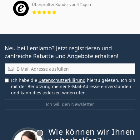
Überprüfter Kunde, vor 4 Tagen
Bewertung 5 aus 5
Neu bei Lentiamo? Jetzt registrieren und
zahlreiche Rabatte und Angebote erhalten!
E-Mail
Ich habe die
Datenschutzerklärung
hierzu gelesen. Ich bin
mit der Benutzung meiner E-Mail-Adresse einverstanden
und kann dies jederzeit widerrufen.
Ich will den Newsletter.
Wie können wir Ihnen
ist offline