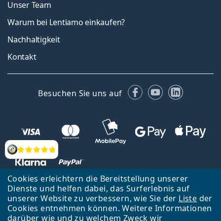
Unser Team
Warum bei Lentiamo einkaufen?
Nachhaltigkeit
Kontakt
Facebook
YouTube
LinkedIn
Besuchen Sie uns auf
Bewertung
Cookies erleichtern die Bereitstellung unserer
Dienste und helfen dabei, das Surferlebnis auf
unserer Website zu verbessern, wie Sie der
Liste
der
Zurück zur Hauptseite
Nach oben
Cookies entnehmen können. Weitere Informationen
Lentiamo s.r.o., Tschechien ist Eigentümer und Betreiber des Online-
darüber wie und zu welchem Zweck wir