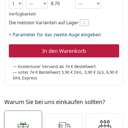
ist offline
Persol
8.70
Verfügbarkeit
Prada
Die meisten Varianten auf Lager
i
Alle Marken
+ Parameter für das zweite Auge eingeben
In den Warenkorb
kostenloser Versand ab 74 € Bestellwert
unter 74 € Bestellwert 3,90 € DHL, 3,90 € GLS, 6,90 €
DHL Express
Warum Sie bei uns einkaufen sollten?