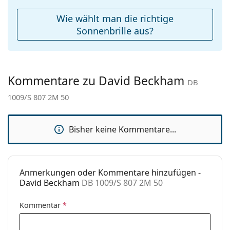
Reinigungstuch:
Ja
Wie wählt man die richtige
Weiteres
Sonnenbrille aus?
Sex:
Herren
Kategorie:
Sonnenbrillen
Kommentare zu David Beckham
Marke:
David Beckham
DB
1009/S 807 2M 50
Verwendung:
Mode
Code:
DB 1009/S 807 2M 50
Bisher keine Kommentare...
Mit Stärke
Nein
verfügbar :
Anmerkungen oder Kommentare hinzufügen -
David Beckham
DB 1009/S 807 2M 50
Kommentar
*