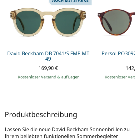
AUCH MIT STÄRKE
ist offline
Persol
Prada
Alle Marken
David Beckham DB 7041/S FMP MT
Persol PO3092S
49
169,90 €
142,9
Kostenloser Versand
&
auf Lager
Kostenloser Vers
Produktbeschreibung
Lassen Sie die neue David Beckham Sonnenbrillen zu
Ihrem beliebten funktionellen Sommerbegleiter