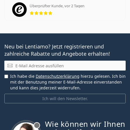
Überprüfter Kunde, vor 2 Tagen
Bewertung 5 aus 5
Neu bei Lentiamo? Jetzt registrieren und
zahlreiche Rabatte und Angebote erhalten!
E-Mail
Ich habe die
Datenschutzerklärung
hierzu gelesen. Ich bin
mit der Benutzung meiner E-Mail-Adresse einverstanden
und kann dies jederzeit widerrufen.
Ich will den Newsletter.
Wie können wir Ihnen
ist offline