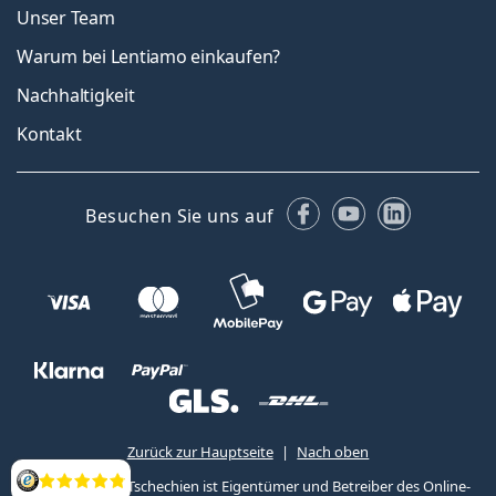
Unser Team
Warum bei Lentiamo einkaufen?
Nachhaltigkeit
Kontakt
Facebook
YouTube
LinkedIn
Besuchen Sie uns auf
Zurück zur Hauptseite
Nach oben
Lentiamo s.r.o., Tschechien ist Eigentümer und Betreiber des Online-
Bewertung