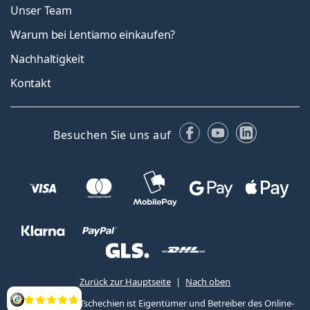
Unser Team
Warum bei Lentiamo einkaufen?
Nachhaltigkeit
Kontakt
Facebook
YouTube
LinkedIn
Besuchen Sie uns auf
Zurück zur Hauptseite
Nach oben
Lentiamo s.r.o., Tschechien ist Eigentümer und Betreiber des Online-
Bewertung