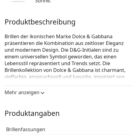
Sonne.
Produktbeschreibung
Brillen der ikonischen Marke Dolce & Gabbana
präsentieren die Kombination aus zeitloser Eleganz
und modernem Design. Die D&G-Initialen sind zu
einem universellen Symbol geworden, das einen
Lebensstil repräsentiert und Trends setzt. Die
Brillenkollektion von Dolce & Gabbana ist charmant,
vielfarbig, anspruchsvoll und luxuriös, inspiriert von
Sizilien und seiner Kultur.
Mehr anzeigen
Dolce & Gabbana 0DG3331 3268
ist eine Brille für
Frauen.
Brillenfassung
Produktangaben
Die graue Farbe der Brillenfassung passt perfekt zu
kühlen Hauttönen und roten, grauen, weißen oder
Brillenfassungen
dunkelblonden Haaren.