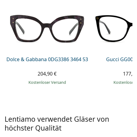
ist offline
Persol
Prada
Alle Marken
Dolce & Gabbana 0DG3386 3464 53
Gucci GG002
204,90 €
177,9
Kostenloser Versand
Kostenloser
Lentiamo verwendet Gläser von
höchster Qualität