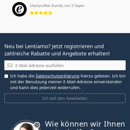
Überprüfter Kunde, vor 3 Tagen
Bewertung 5 aus 5
Neu bei Lentiamo? Jetzt registrieren und
zahlreiche Rabatte und Angebote erhalten!
E-Mail
Ich habe die
Datenschutzerklärung
hierzu gelesen. Ich bin
mit der Benutzung meiner E-Mail-Adresse einverstanden
und kann dies jederzeit widerrufen.
Ich will den Newsletter.
Wie können wir Ihnen
ist offline