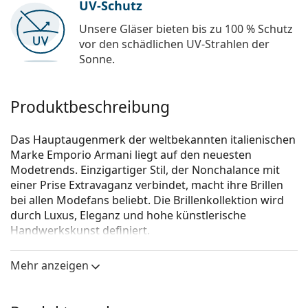
UV-Schutz
Unsere Gläser bieten bis zu 100 % Schutz
vor den schädlichen UV-Strahlen der
Sonne.
Produktbeschreibung
Das Hauptaugenmerk der weltbekannten italienischen
Marke Emporio Armani liegt auf den neuesten
Modetrends. Einzigartiger Stil, der Nonchalance mit
einer Prise Extravaganz verbindet, macht ihre Brillen
bei allen Modefans beliebt. Die Brillenkollektion wird
durch Luxus, Eleganz und hohe künstlerische
Handwerkskunst definiert.
Emporio Armani 0EA1098 3003 54
ist eine Brille für
Mehr anzeigen
Männer.
Schauen Sie sich mit der virtuellen Anprobefunktion
von Lentiamo an, wie Sie in dieser Brille aussehen.