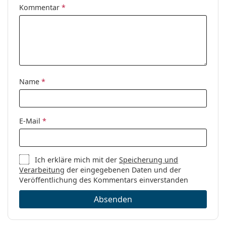
Kommentar
*
Es ist ein Medizinprodukt. Lesen Sie vor dem Gebrauch
Sex:
Herren
die Anleitung.
Kategorie:
Brillen
Marke:
Emporio Armani
Code:
0EA1098 3003 54
Name
*
E-Mail
*
Ich erkläre mich mit der
Speicherung und
Verarbeitung
der eingegebenen Daten und der
Veröffentlichung des Kommentars einverstanden
Absenden