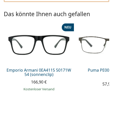
08452 44 10 394
Gucci
Alle Pflegemittel
Alle Marken
ist online
Persol
Das könnte Ihnen auch gefallen
Prada
NEU
Alle Marken
Emporio Armani 0EA4115 50171W
Puma PE0027
54 (sonnenclip)
166,90 €
57,99
Kostenloser Versand