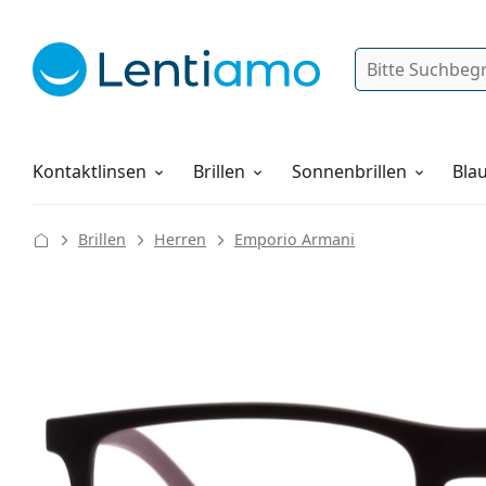
Suche
Anmelden
Web-Navigation
Pflegemittel
Alles über den Einkauf
Kontaktlinsen
Brillen
Sonnenbrillen
Blau
Brillen
Herren
Emporio Armani