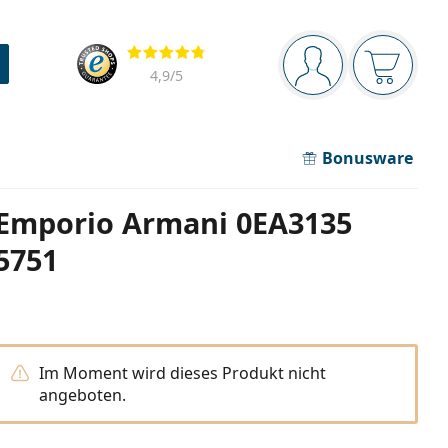
Navigationsleiste
Bewertung
Sie sind angemel
Der Ware
4,9
/5
Bonusware
Emporio Armani 0EA3135
5751
Im Moment wird dieses Produkt nicht
angeboten.