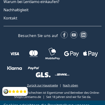
Warum bei Lentiamo einkaufen?
Nachhaltigkeit
Kontakt
Facebook
YouTube
LinkedIn
Besuchen Sie uns auf
Zurück zur Hauptseite
Nach oben
Lentiamo s.r.o., Tschechien ist Eigentümer und Betreiber des Online-
Bewertung
Shops Lentiamo.de
Seit 18 Jahren sind wir für Sie da.