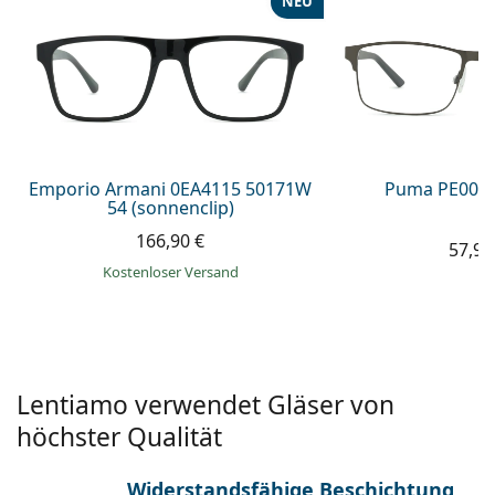
NEU
ist offline
Persol
Prada
Alle Marken
Emporio Armani 0EA4115 50171W
Puma PE0027
54 (sonnenclip)
166,90 €
57,99
Kostenloser Versand
Lentiamo verwendet Gläser von
höchster Qualität
Widerstandsfähige Beschichtung