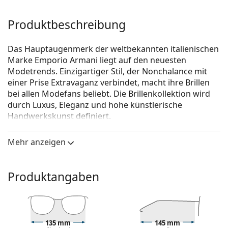
Produktbeschreibung
Das Hauptaugenmerk der weltbekannten italienischen
Marke Emporio Armani liegt auf den neuesten
Modetrends. Einzigartiger Stil, der Nonchalance mit
einer Prise Extravaganz verbindet, macht ihre Brillen
bei allen Modefans beliebt. Die Brillenkollektion wird
durch Luxus, Eleganz und hohe künstlerische
Handwerkskunst definiert.
Emporio Armani 0EA3181 5088 54
ist eine Brille für
Mehr anzeigen
Männer.
Schauen Sie sich mit der virtuellen Anprobefunktion
von Lentiamo an, wie Sie in dieser Brille aussehen.
Produktangaben
Brillenfassung
Die blaue Farbe der Brillenfassung passt perfekt zu
kühlen Hauttönen und hellbraunem, schwarzem
135 mm
145 mm