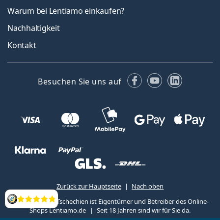
Warum bei Lentiamo einkaufen?
Nachhaltigkeit
Kontakt
Facebook
YouTube
LinkedIn
Besuchen Sie uns auf
Zurück zur Hauptseite
Nach oben
Lentiamo s.r.o., Tschechien ist Eigentümer und Betreiber des Online-
Bewertung
Shops Lentiamo.de
Seit 18 Jahren sind wir für Sie da.