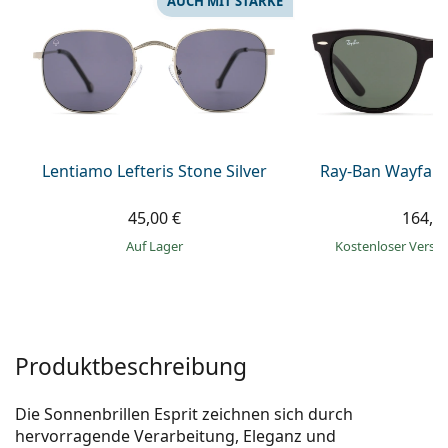
AUCH MIT STÄRKE
ist offline
Persol
Prada
Alle Marken
Lentiamo Lefteris Stone Silver
Ray-Ban Wayfare
45,00 €
164,9
auf Lager
Kostenloser Vers
Produktbeschreibung
Die Sonnenbrillen Esprit zeichnen sich durch
hervorragende Verarbeitung, Eleganz und