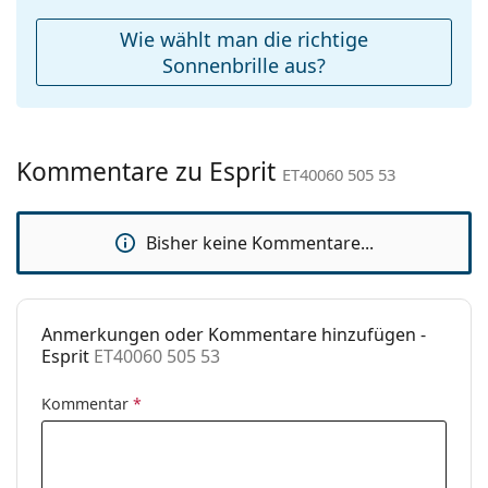
Reinigungstuch:
Ja
Wie wählt man die richtige
Weiteres
Sonnenbrille aus?
Sex:
Unisex
Kategorie:
Sonnenbrillen
Kommentare zu Esprit
Marke:
Esprit
ET40060 505 53
Verwendung:
Mode
Bisher keine Kommentare...
Code:
ET40060 505 53
Anmerkungen oder Kommentare hinzufügen -
Esprit
ET40060 505 53
Kommentar
*