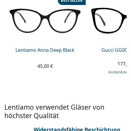
BESTSELLER
ist offline
Persol
Prada
Alle Marken
Lentiamo Anna Deep Black
Gucci GG002
177,9
45,00 €
Kostenloser
Lentiamo verwendet Gläser von
höchster Qualität
Widerstandsfähige Beschichtung