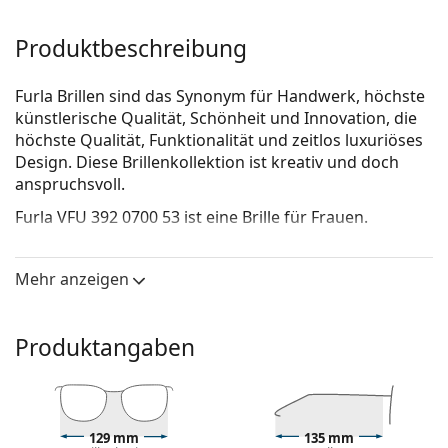
Produktbeschreibung
Furla Brillen sind das Synonym für Handwerk, höchste
künstlerische Qualität, Schönheit und Innovation, die
höchste Qualität, Funktionalität und zeitlos luxuriöses
Design. Diese Brillenkollektion ist kreativ und doch
anspruchsvoll.
Furla VFU 392 0700 53
ist eine Brille für Frauen.
Brillenfassung
Mehr anzeigen
Die schwarze Farbe der Brillenfassung passt perfekt
zu kühlen Hauttönen und hellblondem,
hellbraunem oder schwarzem Haar.
Produktangaben
Eine Quadratische Rahmenform ist eine ideale Wahl
für Menschen mit einer runden, ovalen oder
dreieckigen Gesichtsform.
Das Brillengestell ist aus hochwertigem Kunststoff
gefertigt, der eine hohe Haltbarkeit, angenehmen
129 mm
135 mm