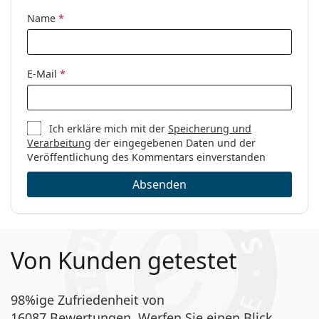
Code:
VFU 392 0700 53
Name
*
E-Mail
*
Ich erkläre mich mit der
Speicherung und
Verarbeitung
der eingegebenen Daten und der
Veröffentlichung des Kommentars einverstanden
Absenden
Von Kunden getestet
98%ige Zufriedenheit von
16087 Bewertungen. Werfen Sie einen Blick