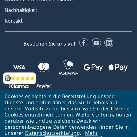
Nachhaltigkeit
Kontakt
Facebook
YouTube
LinkedIn
Besuchen Sie uns auf
Bewertung
Cookies erleichtern die Bereitstellung unserer
Dienste und helfen dabei, das Surferlebnis auf
unserer Website zu verbessern, wie Sie der
Liste
der
Zurück zur Hauptseite
Nach oben
Cookies entnehmen können. Weitere Informationen
Lentiamo s.r.o., Tschechien ist Eigentümer und Betreiber des Online-
darüber wie und zu welchem Zweck wir
Shops Lentiamo.de
Seit 18 Jahren sind wir für Sie da.
personenbezogene Daten verwenden, finden Sie in
unserer
Datenschutzerklärung
.
Mehr