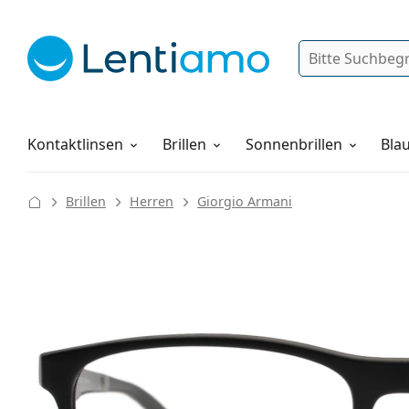
Suche
Anmelden
Web-Navigation
Pflegemittel
Alles über den Einkauf
Kontaktlinsen
Brillen
Sonnenbrillen
Blau
Brillen
Herren
Giorgio Armani