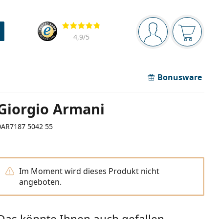
Navigationsleiste
Bewertung
Sie sind angemel
Der Ware
4,9
/5
Bonusware
Giorgio Armani
0AR7187 5042 55
Im Moment wird dieses Produkt nicht
angeboten.