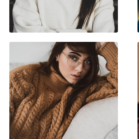
Kategorie:
Brillen
Marke:
Giorgio Armani
Code:
0AR7187 5042 55