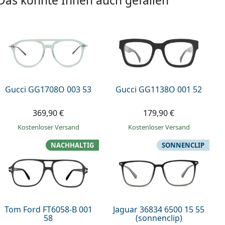
Das könnte Ihnen auch gefallen
Gucci GG1708O 003 53
Gucci GG1138O 001 52
369,90 €
179,90 €
Kostenloser Versand
Kostenloser Versand
NACHHALTIG
SONNENCLIP
Tom Ford FT6058-B 001
Jaguar 36834 6500 15 55
58
(sonnenclip)