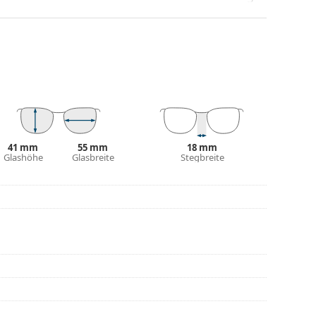
gen Designs aufwerten und ergänzen. Einer ihrer
che, dass sie das Glas vollständig umschließen, und
mentyp ist für alle Gläser geeignet, auch für
be des Etuis und sein Design können variieren.
 von Brillen geeignet. Einige Modelle können mit
den.
41 mm
55 mm
18 mm
eitere Modelle zu finden, oder nutzen Sie
Glashöhe
Glasbreite
Stegbreite
hl benötigen.
die Anleitung.