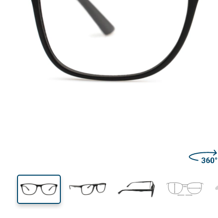
137 mm
Brillenbreite
Glasbrei
41 mm
55 mm
Glashöhe
Glasbreite