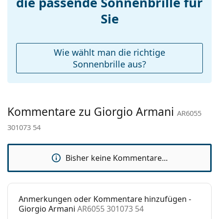
die passende Sonnenbrille für
Etui:
Ja
Sie
Reinigungstuch:
Ja
Weiteres
Wie wählt man die richtige
Sex:
Damen
Sonnenbrille aus?
Kategorie:
Sonnenbrillen
Marke:
Giorgio Armani
Kommentare zu Giorgio Armani
Verwendung:
Mode
AR6055
301073 54
Code:
AR6055 301073 54
Bisher keine Kommentare...
Anmerkungen oder Kommentare hinzufügen -
Giorgio Armani
AR6055 301073 54