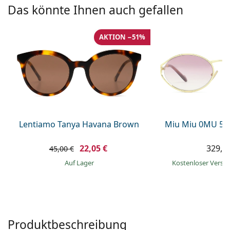
ist offline
Persol
Das könnte Ihnen auch gefallen
Prada
AKTION −51%
Alle Marken
Lentiamo Tanya Havana Brown
Miu Miu 0MU 52
22,05 €
329,9
45,00 €
auf Lager
Kostenloser Vers
Produktbeschreibung