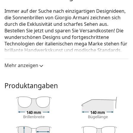
Immer auf der Suche nach einzigartigen Designideen,
die Sonnenbrillen von Giorgio Armani zeichnen sich
durch die Exklusivität und scharfes Sehen aus.
Bestellen Sie jetzt und sparen Sie Versandkosten! Die
wunderschönen Designs und fortgeschrittene
Technologien der italienischen mega Marke stehen für
brillante Handwerkskunst und modische Standards.
Sichern Sie sich Ihr Paar für Ihren ganz individuellen
Summer Look.
Mehr anzeigen
Giorgio Armani AR6055 301073 54
ist eine Sonnenbrille
für Frauen.
Produktangaben
Brillenfassung
Die braune Farbe des Rahmens passt perfekt zu
einem warmen Hautton und hellbraunem,
schwarzem oder dunkelblondem Haar.
140 mm
140 mm
Brillenbreite
Bügellänge
Runde Sonnenbrillenfassungen
sind eine ideale
Wahl für Menschen mit einer quadratischen oder
ovalen Gesichtsform.