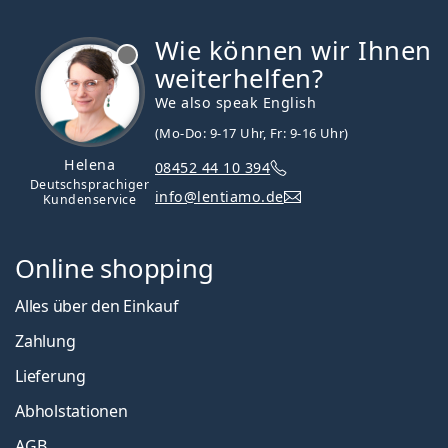
Wie können wir Ihnen
ist offline
weiterhelfen?
We also speak English
(Mo-Do: 9-17 Uhr, Fr: 9-16 Uhr)
Helena
08452 44 10 394
Deutschsprachiger
info@lentiamo.de
Kundenservice
Online shopping
Alles über den Einkauf
Zahlung
Lieferung
Abholstationen
AGB