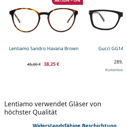
AKTION −15%
ist offline
Persol
Prada
Alle Marken
Lentiamo Sandro Havana Brown
Gucci GG144
289,9
38,25 €
45,00 €
Kostenloser
Lentiamo verwendet Gläser von
höchster Qualität
Widerstandsfähige Beschichtung