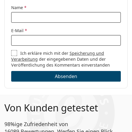
Code:
GG0378OA 002 55
Name
*
E-Mail
*
Ich erkläre mich mit der
Speicherung und
Verarbeitung
der eingegebenen Daten und der
Veröffentlichung des Kommentars einverstanden
Absenden
Von Kunden getestet
98%ige Zufriedenheit von
16089 Bewertungen. Werfen Sie einen Blick