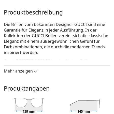
Produktbeschreibung
Die Brillen vom bekannten Designer GUCCI sind eine
Garantie für Eleganz in jeder Ausführung. In der
Kollektion der GUCCI Brillen vereint sich die klassische
Eleganz mit einem außergewöhnlichen Gefühl für
Farbkombinationen, die durch die modernen Trends
inspiriert werden.
Gucci GG0378OA 002 55
ist eine Unisex Brille.
Brillenfassung
Mehr anzeigen
Die braune Farbe der Brillenfassung passt perfekt
zu warmen Hauttönen und hellbraunem,
Produktangaben
schwarzem oder dunkelblondem Haar.
Eine rechteckige Rahmenform ist eine ideale Wahl
für Menschen mit einer ovalen oder runden
Gesichtsform.
Das Brillengestell ist aus hochwertigem Kunststoff
129 mm
145 mm