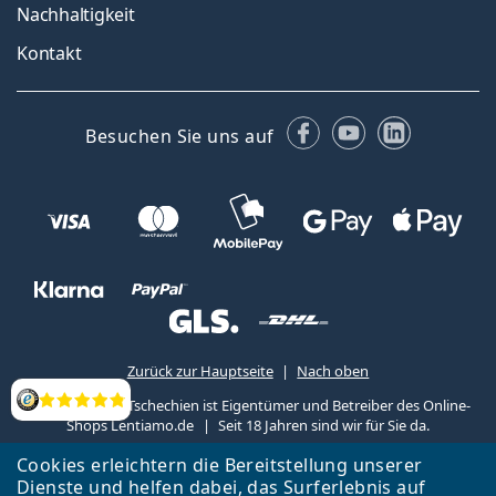
Nachhaltigkeit
Kontakt
Facebook
YouTube
LinkedIn
Besuchen Sie uns auf
Zurück zur Hauptseite
Nach oben
Lentiamo s.r.o., Tschechien ist Eigentümer und Betreiber des Online-
Bewertung
Shops Lentiamo.de
Seit 18 Jahren sind wir für Sie da.
Cookies erleichtern die Bereitstellung unserer
Dienste und helfen dabei, das Surferlebnis auf