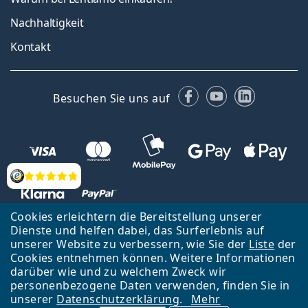
Nachhaltigkeit
Kontakt
Facebook
YouTube
LinkedIn
Besuchen Sie uns auf
Bewertung
Cookies erleichtern die Bereitstellung unserer
Dienste und helfen dabei, das Surferlebnis auf
unserer Website zu verbessern, wie Sie der
Liste
der
Zurück zur Hauptseite
Nach oben
Cookies entnehmen können. Weitere Informationen
Lentiamo s.r.o., Tschechien ist Eigentümer und Betreiber des Online-
darüber wie und zu welchem Zweck wir
Shops Lentiamo.de
Seit 18 Jahren sind wir für Sie da.
personenbezogene Daten verwenden, finden Sie in
unserer
Datenschutzerklärung
.
Mehr