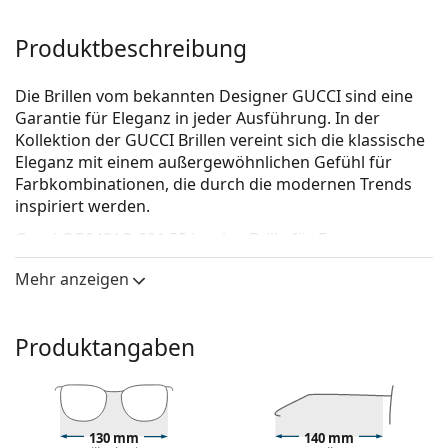
Produktbeschreibung
Die Brillen vom bekannten Designer GUCCI sind eine
Garantie für Eleganz in jeder Ausführung. In der
Kollektion der GUCCI Brillen vereint sich die klassische
Eleganz mit einem außergewöhnlichen Gefühl für
Farbkombinationen, die durch die modernen Trends
inspiriert werden.
Gucci GG0421O 001 55
ist eine Brille für Frauen.
Schauen Sie sich mit der virtuellen Anprobefunktion
Mehr anzeigen
von Lentiamo an, wie Sie in dieser Brille aussehen.
Brillenfassung
Produktangaben
Die schwarze Farbe der Brillenfassung passt perfekt
zu kühlen Hauttönen und hellblondem,
hellbraunem oder schwarzem Haar.
Cat-Eye-Fassungen sind eine ideale Wahl für
130 mm
140 mm