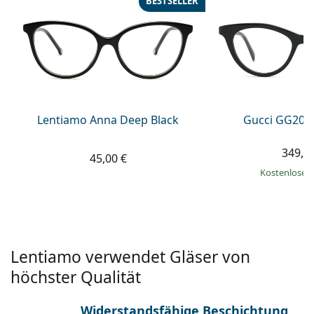
BESTSELLER
ist offline
Persol
Prada
Alle Marken
Lentiamo Anna Deep Black
Gucci GG203
349,9
45,00 €
Kostenloser
Lentiamo verwendet Gläser von
höchster Qualität
Widerstandsfähige Beschichtung