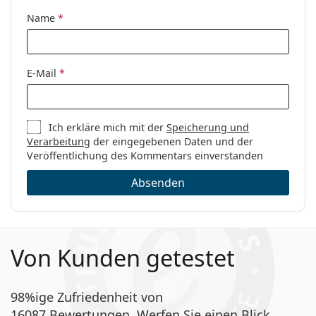
Code:
GG0421O 001 55
Name
*
E-Mail
*
Ich erkläre mich mit der
Speicherung und
Verarbeitung
der eingegebenen Daten und der
Veröffentlichung des Kommentars einverstanden
Absenden
Von Kunden getestet
98%ige Zufriedenheit von
16087 Bewertungen. Werfen Sie einen Blick