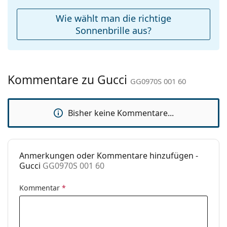
Reinigungstuch:
Ja
Wie wählt man die richtige
Weiteres
Sonnenbrille aus?
Sex:
Damen
Kategorie:
Sonnenbrillen
Kommentare zu Gucci
Marke:
Gucci
GG0970S 001 60
Verwendung:
Mode
Bisher keine Kommentare...
Code:
GG0970S 001 60
Anmerkungen oder Kommentare hinzufügen -
Gucci
GG0970S 001 60
Kommentar
*