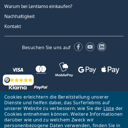
Warum bei Lentiamo einkaufen?
Nachhaltigkeit
Kontakt
Facebook
YouTube
LinkedIn
Besuchen Sie uns auf
Bewertung
Cookies erleichtern die Bereitstellung unserer
Dienste und helfen dabei, das Surferlebnis auf
unserer Website zu verbessern, wie Sie der
Liste
der
Zurück zur Hauptseite
Nach oben
Cookies entnehmen können. Weitere Informationen
Lentiamo s.r.o., Tschechien ist Eigentümer und Betreiber des Online-
darüber wie und zu welchem Zweck wir
Shops Lentiamo.de
Seit 18 Jahren sind wir für Sie da.
personenbezogene Daten verwenden, finden Sie in