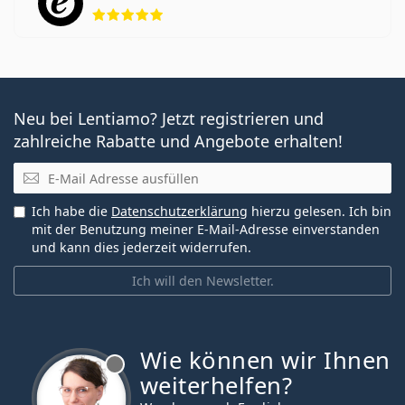
Bewertung 5 aus 5
Neu bei Lentiamo? Jetzt registrieren und
zahlreiche Rabatte und Angebote erhalten!
E-Mail
Ich habe die
Datenschutzerklärung
hierzu gelesen. Ich bin
mit der Benutzung meiner E-Mail-Adresse einverstanden
und kann dies jederzeit widerrufen.
Ich will den Newsletter.
Wie können wir Ihnen
ist offline
weiterhelfen?