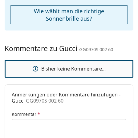
Reinigungstuch:
Ja
Wie wählt man die richtige
Weiteres
Sonnenbrille aus?
Sex:
Damen
Kategorie:
Sonnenbrillen
Kommentare zu Gucci
Marke:
Gucci
GG0970S 002 60
Verwendung:
Mode
Bisher keine Kommentare...
Code:
GG0970S 002 60
Anmerkungen oder Kommentare hinzufügen -
Gucci
GG0970S 002 60
Kommentar
*