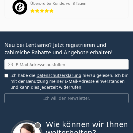
Überprüfter Kunde, vor 3 Tagen
Bewertung 5 aus 5
Neu bei Lentiamo? Jetzt registrieren und
zahlreiche Rabatte und Angebote erhalten!
E-Mail
Ich habe die
Datenschutzerklärung
hierzu gelesen. Ich bin
mit der Benutzung meiner E-Mail-Adresse einverstanden
und kann dies jederzeit widerrufen.
Ich will den Newsletter.
Wie können wir Ihnen
ist offline
weiterhelfen?