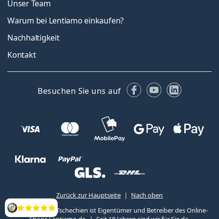
Unser Team
Warum bei Lentiamo einkaufen?
Nachhaltigkeit
Kontakt
Facebook
YouTube
LinkedIn
Besuchen Sie uns auf
Zurück zur Hauptseite
Nach oben
Lentiamo s.r.o., Tschechien ist Eigentümer und Betreiber des Online-
Bewertung