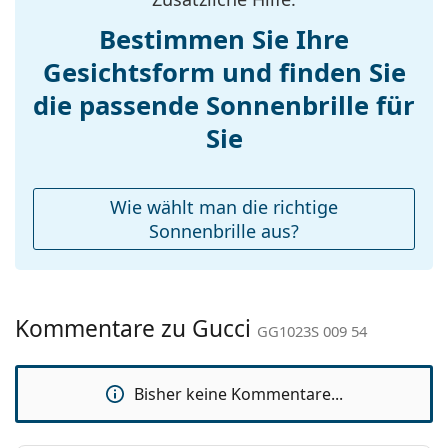
Gewicht:
265 g
Bestimmen Sie Ihre
Verstellbare
Nein
Gesichtsform und finden Sie
Nasenpads:
die passende Sonnenbrille für
Federscharnier:
Nein
Accessories
Sie
Etui:
Ja
Reinigungstuch:
Ja
Wie wählt man die richtige
Weiteres
Sonnenbrille aus?
Sex:
Damen
Kategorie:
Sonnenbrillen
Kommentare zu Gucci
Marke:
Gucci
GG1023S 009 54
Verwendung:
Mode
Bisher keine Kommentare...
Code:
GG1023S 009 54