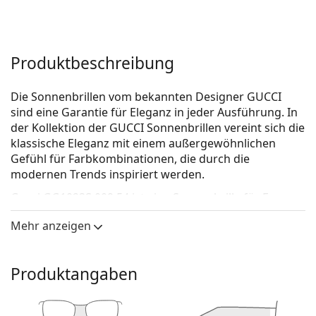
Produktbeschreibung
Die Sonnenbrillen vom bekannten Designer GUCCI
sind eine Garantie für Eleganz in jeder Ausführung. In
der Kollektion der GUCCI Sonnenbrillen vereint sich die
klassische Eleganz mit einem außergewöhnlichen
Gefühl für Farbkombinationen, die durch die
modernen Trends inspiriert werden.
Gucci GG1023S 009 54
ist eine Sonnenbrille für Frauen.
Mit der virtuellen Anprobefunktion von Lentiamo
Mehr anzeigen
können Sie herausfinden, wie Sie mit dieser
Sonnenbrille aussehen.
Produktangaben
Brillenfassung
Die braune Farbe des Rahmens passt perfekt zu
einem warmen Hautton und hellbraunem,