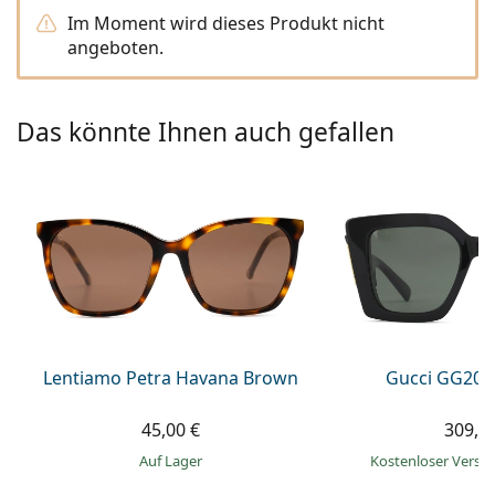
ist offline
Persol
Im Moment wird dieses Produkt nicht
angeboten.
Prada
Alle Marken
Das könnte Ihnen auch gefallen
Lentiamo Petra Havana Brown
Gucci GG203
45,00 €
309,9
auf Lager
Kostenloser Vers