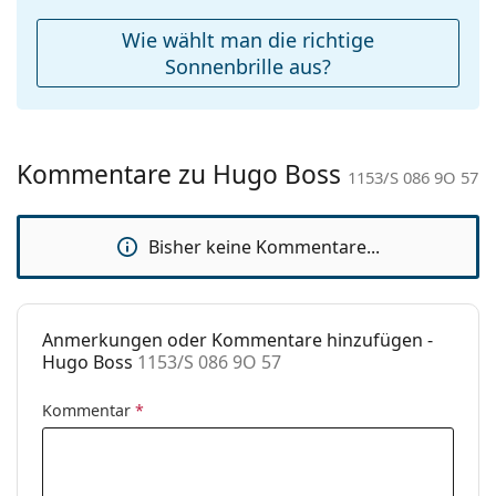
Reinigungstuch:
Ja
Wie wählt man die richtige
Weiteres
Sonnenbrille aus?
Sex:
Damen
Kategorie:
Sonnenbrillen
Kommentare zu Hugo Boss
Marke:
Hugo Boss
1153/S 086 9O 57
Verwendung:
Mode
Bisher keine Kommentare...
Code:
1153/S 086 9O 57
Anmerkungen oder Kommentare hinzufügen -
Hugo Boss
1153/S 086 9O 57
Kommentar
*