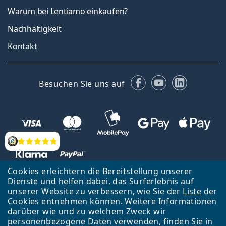
Warum bei Lentiamo einkaufen?
Nachhaltigkeit
Kontakt
Facebook
YouTube
LinkedIn
Besuchen Sie uns auf
Bewertung
Cookies erleichtern die Bereitstellung unserer
Dienste und helfen dabei, das Surferlebnis auf
unserer Website zu verbessern, wie Sie der
Liste
der
Zurück zur Hauptseite
Nach oben
Cookies entnehmen können. Weitere Informationen
Lentiamo s.r.o., Tschechien ist Eigentümer und Betreiber des Online-
darüber wie und zu welchem Zweck wir
Shops Lentiamo.de
Seit 18 Jahren sind wir für Sie da.
personenbezogene Daten verwenden, finden Sie in