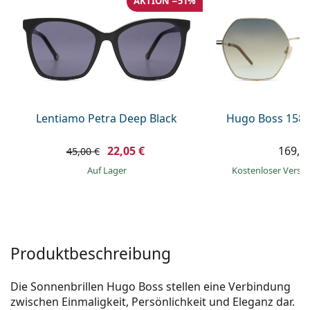
AKTION −51%
ist offline
Persol
Prada
Alle Marken
Lentiamo Petra Deep Black
Hugo Boss 1589
22,05 €
169,9
45,00 €
auf Lager
Kostenloser Vers
Produktbeschreibung
Die Sonnenbrillen Hugo Boss stellen eine Verbindung
zwischen Einmaligkeit, Persönlichkeit und Eleganz dar.