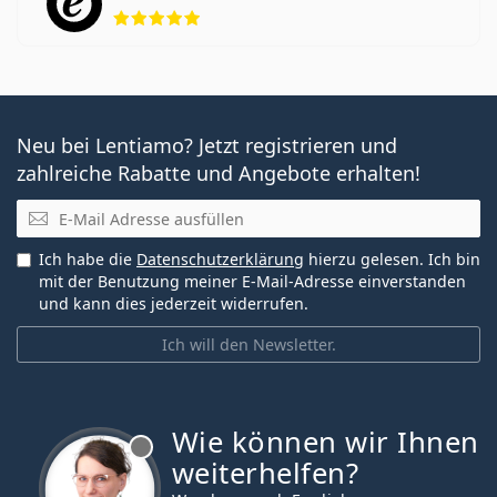
Bewertung 5 aus 5
Neu bei Lentiamo? Jetzt registrieren und
zahlreiche Rabatte und Angebote erhalten!
E-Mail
Ich habe die
Datenschutzerklärung
hierzu gelesen. Ich bin
mit der Benutzung meiner E-Mail-Adresse einverstanden
und kann dies jederzeit widerrufen.
Ich will den Newsletter.
Wie können wir Ihnen
ist offline
weiterhelfen?