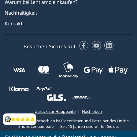
Warum bei Lentiamo einkaufen?
Nachhaltigkeit
Kontakt
Facebook
YouTube
LinkedIn
Besuchen Sie uns auf
Zurück zur Hauptseite
Nach oben
Lentiamo s.r.o., Tschechien ist Eigentümer und Betreiber des Online-
Bewertung
Shops Lentiamo.de
Seit 18 Jahren sind wir für Sie da.