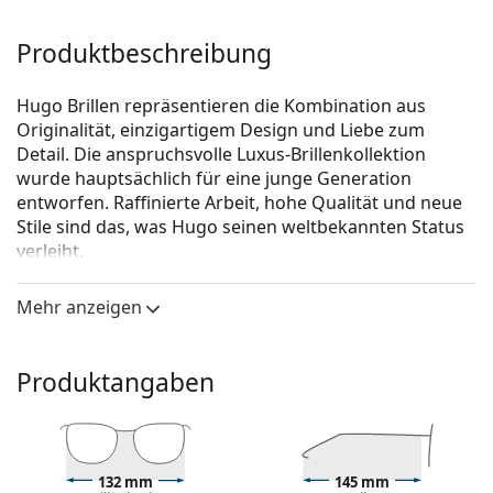
Produktbeschreibung
Hugo Brillen repräsentieren die Kombination aus
Originalität, einzigartigem Design und Liebe zum
Detail. Die anspruchsvolle Luxus-Brillenkollektion
wurde hauptsächlich für eine junge Generation
entworfen. Raffinierte Arbeit, hohe Qualität und neue
Stile sind das, was Hugo seinen weltbekannten Status
verleiht.
Hugo Boss HUGO HG 1010 OIT 16 54
ist eine Brille für
Mehr anzeigen
Männer.
Schauen Sie sich mit der virtuellen Anprobefunktion
von Lentiamo an, wie Sie in dieser Brille aussehen.
Produktangaben
Brillenfassung
Die schwarze Farbe der Brillenfassung passt perfekt
zu kühlen Hauttönen und hellblondem,
132 mm
145 mm