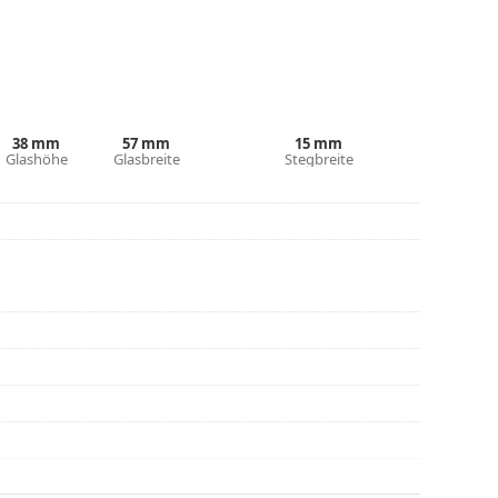
be des Etuis und sein Design können variieren.
 von Brillen geeignet. Einige Modelle können mit
den.
38 mm
57 mm
15 mm
eitere Modelle zu finden, oder nutzen Sie
Glashöhe
Glasbreite
Stegbreite
hl benötigen.
die Anleitung.