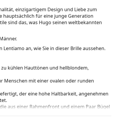
nalität, einzigartigem Design und Liebe zum
de hauptsächlich für eine junge Generation
Stile sind das, was Hugo seinen weltbekannten
r Männer.
 Lentiamo an, wie Sie in dieser Brille aussehen.
kt zu kühlen Hauttönen und hellblondem,
für Menschen mit einer ovalen oder runden
gefertigt, der eine hohe Haltbarkeit, angenehmen
et.
 die aus einer Rahmenfront und einem Paar Bügel
gen Designs aufwerten und ergänzen. Einer ihrer
che, dass sie das Glas vollständig umschließen, und
mentyp ist für alle Gläser geeignet, auch für