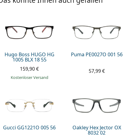
Das könnte Ihnen auch gefallen
Hugo Boss HUGO HG
Puma PE0027O 001 56
1005 BLX 18 55
159,90 €
57,99 €
Kostenloser Versand
Gucci GG1221O 005 56
Oakley Hex Jector OX
8032 02