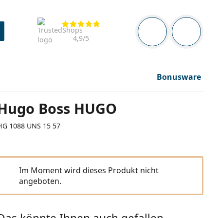
Navigationsleiste
Bewertung
Sie sind angemel
Der Ware
4,9
/5
Bonusware
Hugo Boss HUGO
HG 1088 UNS 15 57
Im Moment wird dieses Produkt nicht
angeboten.