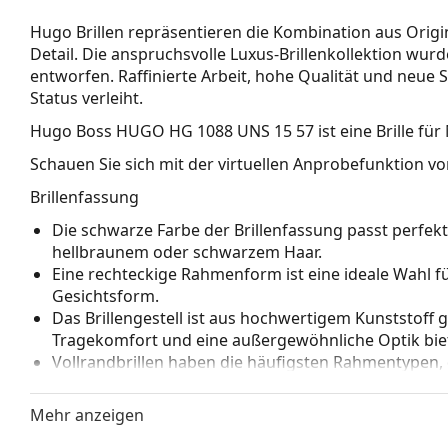
Hugo Brillen repräsentieren die Kombination aus Origi
Detail. Die anspruchsvolle Luxus-Brillenkollektion wur
entworfen. Raffinierte Arbeit, hohe Qualität und neue 
Status verleiht.
Hugo Boss HUGO HG 1088 UNS 15 57
ist eine Brille fü
Schauen Sie sich mit der virtuellen Anprobefunktion von
Brillenfassung
Die schwarze Farbe der Brillenfassung passt perfe
hellbraunem oder schwarzem Haar.
Eine rechteckige Rahmenform ist eine ideale Wahl 
Gesichtsform.
Das Brillengestell ist aus hochwertigem Kunststoff 
Tragekomfort und eine außergewöhnliche Optik biet
Vollrandbrillen haben die häufigsten Rahmentypen,
bestehen. Sie werden Ihren Stil dank ihres auffälli
Vorteile ist die Robustheit, Langlebigkeit, die Tatsa
Mehr anzeigen
vor allem ihr Schutz vor Beschädigungen. Dieser Rah