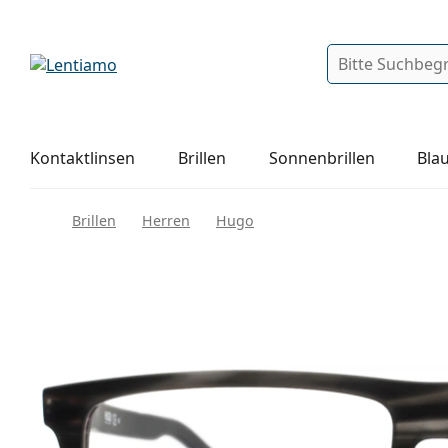
Suche
Anmelden
Web-Navigation
Pflegemittel
Alles über den Einkauf
Kontaktlinsen
Brillen
Sonnenbrillen
Blau
Brillen
Herren
Hugo