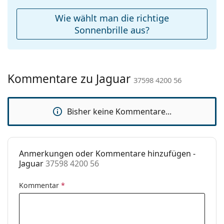
Reinigungstuch:
Nein
Wie wählt man die richtige
Weiteres
Sonnenbrille aus?
Sex:
Herren
Kategorie:
Sonnenbrillen
Kommentare zu Jaguar
Marke:
Jaguar
37598 4200 56
Verwendung:
Mode
Bisher keine Kommentare...
Code:
37598 4200 56
Anmerkungen oder Kommentare hinzufügen -
Jaguar
37598 4200 56
Kommentar
*