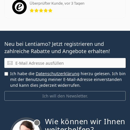
Überprüfter Kunde, vor 3 Tagen
Bewertung 5 aus 5
Neu bei Lentiamo? Jetzt registrieren und
zahlreiche Rabatte und Angebote erhalten!
E-Mail
Ich habe die
Datenschutzerklärung
hierzu gelesen. Ich bin
mit der Benutzung meiner E-Mail-Adresse einverstanden
und kann dies jederzeit widerrufen.
Ich will den Newsletter.
Wie können wir Ihnen
ist offline
weiterhelfen?