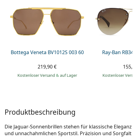
ist offline
Persol
Prada
Alle Marken
Bottega Veneta BV1012S 003 60
Ray-Ban RB344
219,90 €
155,9
Kostenloser Versand
&
auf Lager
Kostenloser Vers
Produktbeschreibung
Die Jaguar-Sonnenbrillen stehen für klassische Eleganz
und unnachahmlichen Sportstil. Präzision und Sorgfalt