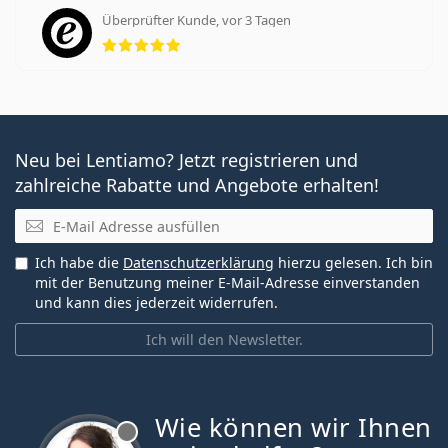
Überprüfter Kunde, vor 3 Tagen
Bewertung 5 aus 5
Neu bei Lentiamo? Jetzt registrieren und
zahlreiche Rabatte und Angebote erhalten!
E-Mail
Ich habe die
Datenschutzerklärung
hierzu gelesen. Ich bin
mit der Benutzung meiner E-Mail-Adresse einverstanden
und kann dies jederzeit widerrufen.
Ich will den Newsletter.
Wie können wir Ihnen
ist offline