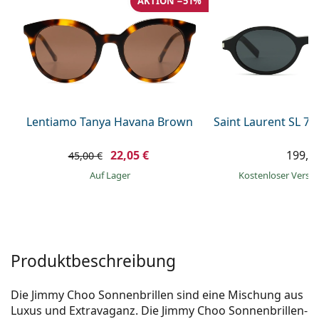
AKTION −51%
ist offline
Persol
Prada
Alle Marken
Lentiamo Tanya Havana Brown
Saint Laurent SL 7
22,05 €
199,9
45,00 €
auf Lager
Kostenloser Vers
Produktbeschreibung
Die Jimmy Choo Sonnenbrillen sind eine Mischung aus
Luxus und Extravaganz. Die Jimmy Choo Sonnenbrillen-