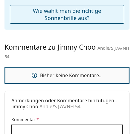
zu finden.
Weiteres
Wie wählt man die richtige
Sex:
Damen
Sonnenbrille aus?
Kategorie:
Sonnenbrillen
Marke:
Jimmy Choo
Kommentare zu Jimmy Choo
Verwendung:
Mode
Andie/S J7A/NH
54
Code:
Andie/S J7A/NH 54
Bisher keine Kommentare...
Anmerkungen oder Kommentare hinzufügen -
Jimmy Choo
Andie/S J7A/NH 54
Kommentar
*