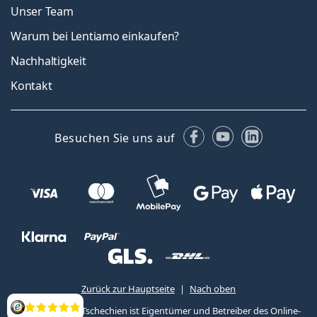
Unser Team
Warum bei Lentiamo einkaufen?
Nachhaltigkeit
Kontakt
Facebook
YouTube
LinkedIn
Besuchen Sie uns auf
Zurück zur Hauptseite
Nach oben
Lentiamo s.r.o., Tschechien ist Eigentümer und Betreiber des Online-
Bewertung