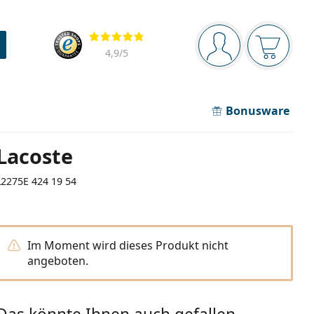
Navigationsleiste
Bewertung
Sie sind angemel
Der Ware
4,9
/5
Bonusware
Lacoste
L2275E 424 19 54
Im Moment wird dieses Produkt nicht
angeboten.