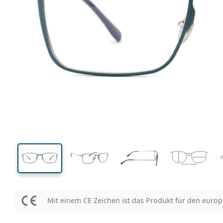
143 mm
Brillenbreite
Glasbrei
37 mm
54 mm
Glashöhe
Glasbreite
Mit einem CE Zeichen ist das Produkt für den euro