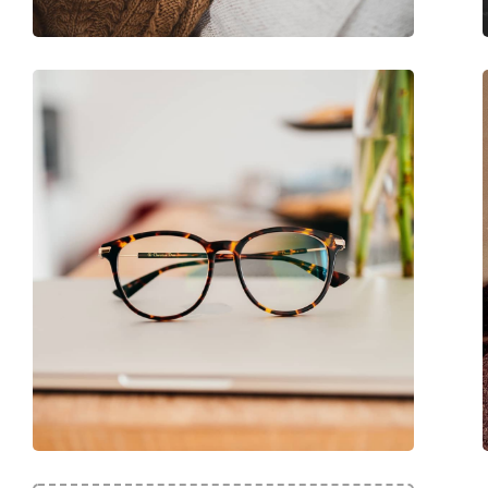
Code:
L2275E 424 19 54