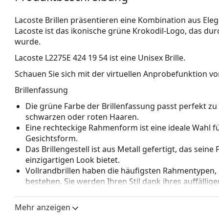
Lacoste Brillen präsentieren eine Kombination aus Ele
Lacoste ist das ikonische grüne Krokodil-Logo, das du
wurde.
Lacoste L2275E 424 19 54
ist eine Unisex Brille.
Schauen Sie sich mit der virtuellen Anprobefunktion von
Brillenfassung
Die grüne Farbe der Brillenfassung passt perfekt 
schwarzen oder roten Haaren.
Eine rechteckige Rahmenform ist eine ideale Wahl 
Gesichtsform.
Das Brillengestell ist aus Metall gefertigt, das sein
einzigartigen Look bietet.
Vollrandbrillen haben die häufigsten Rahmentypen,
bestehen. Sie werden Ihren Stil dank ihres auffälli
Vorteile ist die Robustheit, Langlebigkeit, die Tatsa
vor allem ihr Schutz vor Beschädigungen. Dieser Rah
Mehr anzeigen
Gläser mit höherer optischer Leistung.