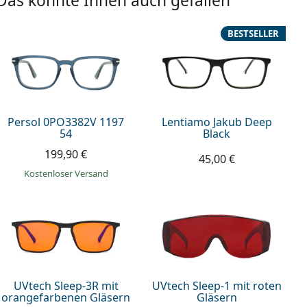
Das könnte Ihnen auch gefallen
BESTSELLER
Persol 0PO3382V 1197
Lentiamo Jakub Deep
54
Black
199,90 €
45,00 €
Kostenloser Versand
UVtech Sleep-3R mit
UVtech Sleep-1 mit roten
orangefarbenen Gläsern
Gläsern