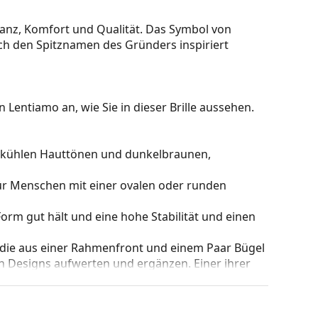
ganz, Komfort und Qualität. Das Symbol von
rch den Spitznamen des Gründers inspiriert
 Lentiamo an, wie Sie in dieser Brille aussehen.
zu kühlen Hauttönen und dunkelbraunen,
für Menschen mit einer ovalen oder runden
e Form gut hält und eine hohe Stabilität und einen
 die aus einer Rahmenfront und einem Paar Bügel
gen Designs aufwerten und ergänzen. Einer ihrer
che, dass sie das Glas vollständig umschließen, und
mentyp ist für alle Gläser geeignet, auch für