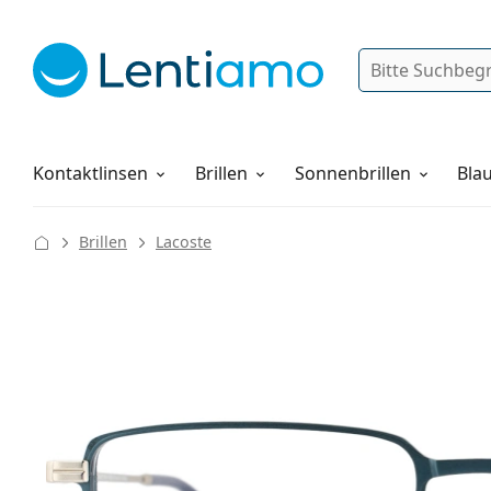
Suche
Anmelden
Web-Navigation
Pflegemittel
Alles über den Einkauf
Kontaktlinsen
Brillen
Sonnenbrillen
Blau
Brillen
Lacoste