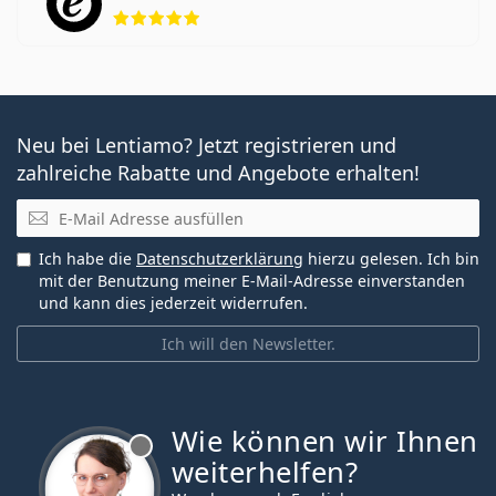
Bewertung 5 aus 5
Neu bei Lentiamo? Jetzt registrieren und
zahlreiche Rabatte und Angebote erhalten!
E-Mail
Ich habe die
Datenschutzerklärung
hierzu gelesen. Ich bin
mit der Benutzung meiner E-Mail-Adresse einverstanden
und kann dies jederzeit widerrufen.
Ich will den Newsletter.
Wie können wir Ihnen
ist offline
weiterhelfen?