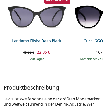
AKTION −51%
ist offline
Persol
Prada
Alle Marken
Lentiamo Eliska Deep Black
Gucci GG063
22,05 €
167,9
45,00 €
auf Lager
Kostenloser Vers
Produktbeschreibung
Levi's ist zweifelsohne eine der größten Modemarken
und weltweit führend in der Denim-Industrie. Wer