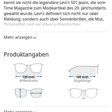
kennt sie nicht die legendäre Levi's 501 Jeans, die vom
Time Magazine zum Modeartikel des 20. Jahrhunderts
gewählt wurde. Levi's definiert sich nicht nur über
Kleidung, sondern auch über Sonnenbrillen, die Mut,
Originalität und vor allem authentischen
Selbstausdruck widerspiegeln. Die
Sonnenbrillenkollektion von Levi's ist einzigartig und
Mehr anzeigen
wird von echten Modefans gesucht.
Levi's LV 1015/S 807 IR 55
ist eine Sonnenbrille für
Produktangaben
Frauen.
Mit der virtuellen Anprobefunktion von Lentiamo
können Sie herausfinden, wie Sie mit dieser
Sonnenbrille aussehen.
139 mm
145 mm
Brillenbreite
Bügellänge
Brillenfassung
Die schwarze Farbe des Rahmens passt perfekt zu
einem kühlen Hautton und hellblondem,
hellbraunem oder schwarzem Haar.
49 mm
55 mm
20 mm
Glashöhe
Glasbreite
Stegbreite
Cat-Eye-Sonnenbrillenfassungen
sind eine ideale