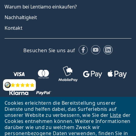
Warum bei Lentiamo einkaufen?
Nachhaltigkeit
Kontakt
Facebook
YouTube
LinkedIn
Besuchen Sie uns auf
Bewertung
Cookies erleichtern die Bereitstellung unserer
Dienste und helfen dabei, das Surferlebnis auf
unserer Website zu verbessern, wie Sie der
Liste
der
Zurück zur Hauptseite
Nach oben
Cookies entnehmen können. Weitere Informationen
Lentiamo s.r.o., Tschechien ist Eigentümer und Betreiber des Online-
darüber wie und zu welchem Zweck wir
Shops Lentiamo.de
Seit 18 Jahren sind wir für Sie da.
personenbezogene Daten verwenden, finden Sie in