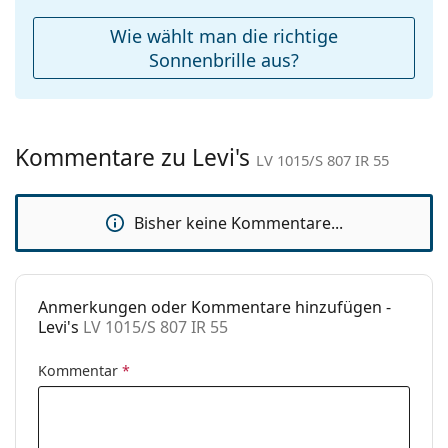
Weiteres
Wie wählt man die richtige
Sex:
Damen
Sonnenbrille aus?
Kategorie:
Sonnenbrillen
Marke:
Levi´s
Kommentare zu Levi's
Verwendung:
Mode
LV 1015/S 807 IR 55
Code:
LV 1015/S 807 IR 55
Bisher keine Kommentare...
Anmerkungen oder Kommentare hinzufügen -
Levi's
LV 1015/S 807 IR 55
Kommentar
*