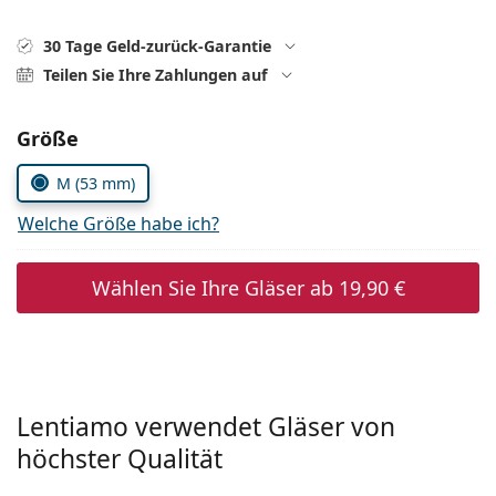
ist offline
Persol
30 Tage Geld-zurück-Garantie
Prada
Teilen Sie Ihre Zahlungen auf
Alle Marken
Parameter wählen
Größe
M (53 mm)
Welche Größe habe ich?
Wählen Sie Ihre Gläser ab
19,90 €
Lentiamo verwendet Gläser von
höchster Qualität