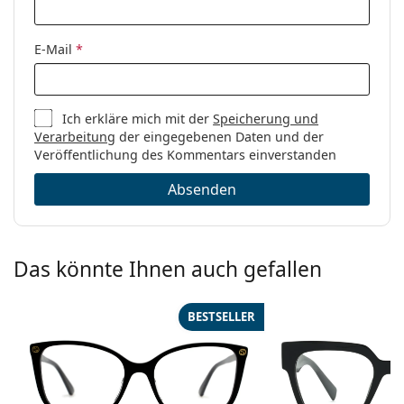
einem Stoffbeutel anstelle eines Tuchs geliefert
werden.
E-Mail
*
Entdecken Sie das gesamte Sortiment der
Brillen
, um
weitere Modelle zu finden, oder nutzen Sie unseren
Brillen-Ratgeber
, wenn Sie Hilfe bei der Auswahl
Ich erkläre mich mit der
Speicherung und
benötigen.
Verarbeitung
der eingegebenen Daten und der
Es ist ein Medizinprodukt. Lesen Sie vor dem Gebrauch
Veröffentlichung des Kommentars einverstanden
die Anleitung.
Absenden
Das könnte Ihnen auch gefallen
BESTSELLER