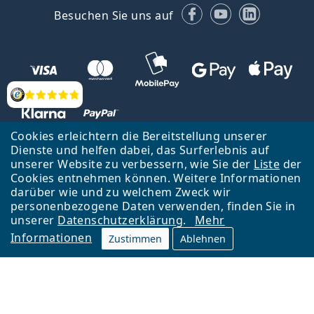
Facebook
YouTube
LinkedIn
Besuchen Sie uns auf
Bewertung
Cookies erleichtern die Bereitstellung unserer
Dienste und helfen dabei, das Surferlebnis auf
unserer Website zu verbessern, wie Sie der
Liste
der
Zurück zur Hauptseite
Nach oben
Cookies entnehmen können. Weitere Informationen
Lentiamo s.r.o., Tschechien ist Eigentümer und Betreiber des Online-
darüber wie und zu welchem Zweck wir
Shops Lentiamo.de
Seit 18 Jahren sind wir für Sie da.
personenbezogene Daten verwenden, finden Sie in
unserer
Datenschutzerklärung
.
Mehr
Informationen
Zustimmen
Ablehnen