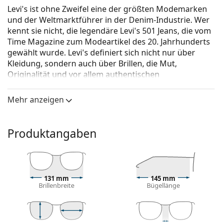
Levi's ist ohne Zweifel eine der größten Modemarken
und der Weltmarktführer in der Denim-Industrie. Wer
kennt sie nicht, die legendäre Levi's 501 Jeans, die vom
Time Magazine zum Modeartikel des 20. Jahrhunderts
gewählt wurde. Levi's definiert sich nicht nur über
Kleidung, sondern auch über Brillen, die Mut,
Originalität und vor allem authentischen
Selbstausdruck widerspiegeln. Die Brillenkollektion
von Levi's ist einzigartig und wird von echten
Mehr anzeigen
Modefans gesucht.
Levi's LV 5012/CS ZI9 J9 53 (sonnenclip)
ist eine Brille für
Produktangaben
Frauen.
Schauen Sie sich mit der virtuellen Anprobefunktion
von Lentiamo an, wie Sie in dieser Brille aussehen.
Brillenfassung
131 mm
145 mm
Brillenbreite
Bügellänge
Die grüne Farbe der Brillenfassung passt perfekt zu
kühlen Hauttönen und dunkelbraunen, schwarzen
oder roten Haaren.