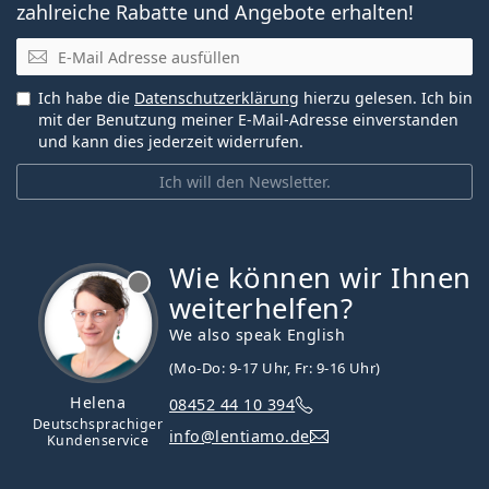
zahlreiche Rabatte und Angebote erhalten!
E-Mail
Ich habe die
Datenschutzerklärung
hierzu gelesen. Ich bin
mit der Benutzung meiner E-Mail-Adresse einverstanden
und kann dies jederzeit widerrufen.
Ich will den Newsletter.
Wie können wir Ihnen
ist offline
weiterhelfen?
We also speak English
(Mo-Do: 9-17 Uhr, Fr: 9-16 Uhr)
Helena
08452 44 10 394
Deutschsprachiger
info@lentiamo.de
Kundenservice