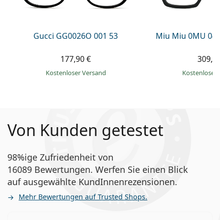
Gucci GG0026O 001 53
Miu Miu 0MU 04
177,90 €
309,9
Kostenloser Versand
Kostenloser
Von Kunden getestet
98%ige Zufriedenheit von
16089 Bewertungen. Werfen Sie einen Blick
auf ausgewählte KundInnenrezensionen.
Mehr Bewertungen auf Trusted Shops.