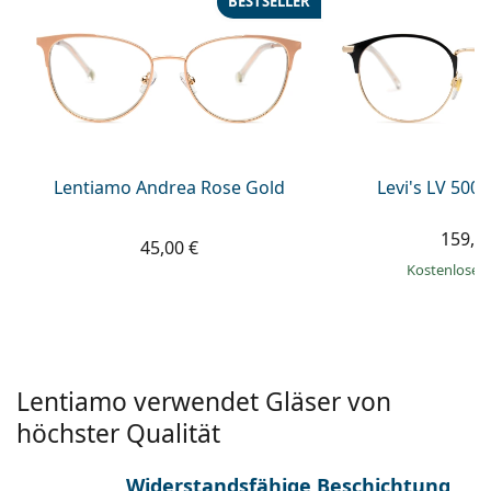
BESTSELLER
ist offline
Persol
Prada
Alle Marken
Lentiamo Andrea Rose Gold
Levi's LV 5008
159,9
45,00 €
Kostenloser
Lentiamo verwendet Gläser von
höchster Qualität
Widerstandsfähige Beschichtung