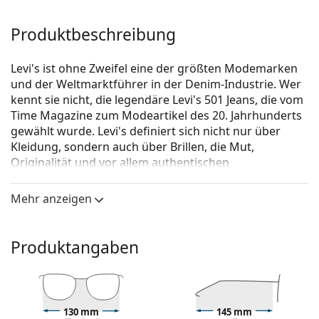
Produktbeschreibung
Levi's ist ohne Zweifel eine der größten Modemarken
und der Weltmarktführer in der Denim-Industrie. Wer
kennt sie nicht, die legendäre Levi's 501 Jeans, die vom
Time Magazine zum Modeartikel des 20. Jahrhunderts
gewählt wurde. Levi's definiert sich nicht nur über
Kleidung, sondern auch über Brillen, die Mut,
Originalität und vor allem authentischen
Selbstausdruck widerspiegeln. Die Brillenkollektion
von Levi's ist einzigartig und wird von echten
Mehr anzeigen
Modefans gesucht.
Levi's LV 5024 FWM 21 52
ist eine Brille für Frauen.
Produktangaben
Schauen Sie sich mit der virtuellen Anprobefunktion
von Lentiamo an, wie Sie in dieser Brille aussehen.
Brillenfassung
130 mm
145 mm