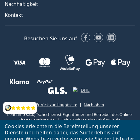
Nachhaltigkeit
Kontakt
Facebook
YouTube
LinkedIn
Besuchen Sie uns auf
Zurück zur Hauptseite
Nach oben
Bewertung
Lentiamo s.r.o., Tschechien ist Eigentümer und Betreiber des Online-
Shops Lentiamo.de
Seit 18 Jahren sind wir für Sie da.
Cookies erleichtern die Bereitstellung unserer
Dienste und helfen dabei, das Surferlebnis auf
unserer Website zu verbessern, wie Sie der
Liste
der