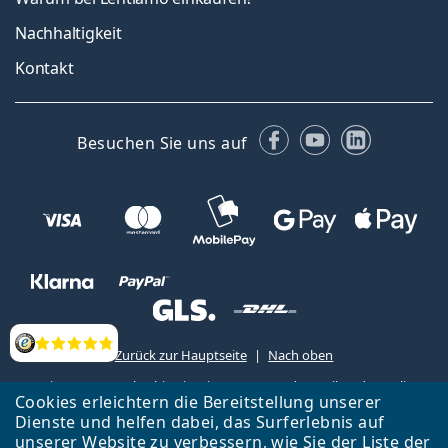
Nachhaltigkeit
Kontakt
Facebook
YouTube
LinkedIn
Besuchen Sie uns auf
Bewertung
Zurück zur Hauptseite
Nach oben
Lentiamo s.r.o., Tschechien ist Eigentümer und Betreiber des Online-
Cookies erleichtern die Bereitstellung unserer
Shops Lentiamo.de
Seit 18 Jahren sind wir für Sie da.
Dienste und helfen dabei, das Surferlebnis auf
unserer Website zu verbessern, wie Sie der
Liste
der