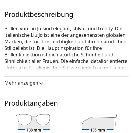
Produktbeschreibung
Brillen von Liu Jo sind elegant, stilvoll und trendy. Die
italienische Liu Jo ist eine der angesehensten globalen
Marken, die für ihre Leichtigkeit und ihren natürlichen
Stil beliebt ist. Die Hauptinspiration für ihre
Brillenkollektion ist die natürliche Schönheit und
Sinnlichkeit aller Frauen. Die einfache, detailorientierte
Unterschrift italienischen Stil wird jede Frau mit seiner
Originalität und Kreativität zu beglückwünschen.
Mehr anzeigen
Liu Jo LJ2746 215 18 52
ist eine Brille für Frauen.
Brillenfassung
Produktangaben
Die braune Farbe der Brillenfassung passt perfekt
zu warmen Hauttönen und hellbraunem,
schwarzem oder dunkelblondem Haar.
Eine runde Rahmenform ist ideal für Menschen mit
einer quadratischen oder ovalen Gesichtsform.
138 mm
135 mm