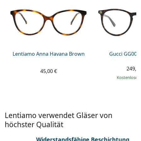
ist offline
Persol
Prada
Alle Marken
Lentiamo Anna Havana Brown
Gucci GG002
249,9
45,00 €
Kostenloser
Lentiamo verwendet Gläser von
höchster Qualität
Widerstandsfähige Beschichtung