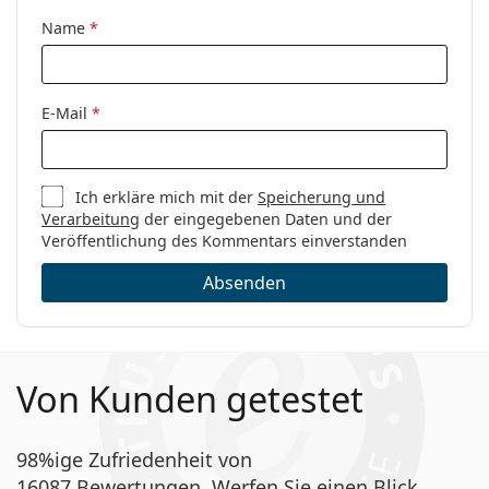
Code:
LJ2746 215 18 52
Name
*
E-Mail
*
Ich erkläre mich mit der
Speicherung und
Verarbeitung
der eingegebenen Daten und der
Veröffentlichung des Kommentars einverstanden
Absenden
Von Kunden getestet
98%ige Zufriedenheit von
16087 Bewertungen. Werfen Sie einen Blick