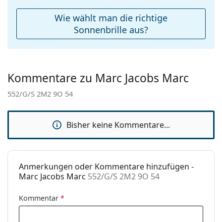
zu finden.
Weiteres
Wie wählt man die richtige
Sex:
Damen
Sonnenbrille aus?
Kategorie:
Sonnenbrillen
Marke:
Marc Jacobs
Kommentare zu Marc Jacobs Marc
Verwendung:
Mode
552/G/S 2M2 9O 54
Code:
552/G/S 2M2 9O 54
Bisher keine Kommentare...
Anmerkungen oder Kommentare hinzufügen -
Marc Jacobs Marc
552/G/S 2M2 9O 54
Kommentar
*