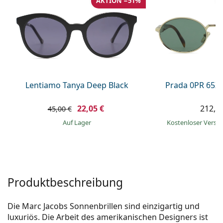
AKTION −51%
ist offline
Persol
Prada
Alle Marken
Lentiamo Tanya Deep Black
Prada 0PR 65Z
22,05 €
212,9
45,00 €
auf Lager
Kostenloser Vers
Produktbeschreibung
Die Marc Jacobs Sonnenbrillen sind einzigartig und
luxuriös. Die Arbeit des amerikanischen Designers ist