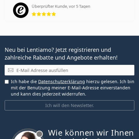
Überprüfter Kunde, vor 5 Tagen
Bewertung 5 aus 5
Neu bei Lentiamo? Jetzt registrieren und
zahlreiche Rabatte und Angebote erhalten!
E-Mail
Ich habe die
Datenschutzerklärung
hierzu gelesen. Ich bin
mit der Benutzung meiner E-Mail-Adresse einverstanden
und kann dies jederzeit widerrufen.
Ich will den Newsletter.
Wie können wir Ihnen
ist offline