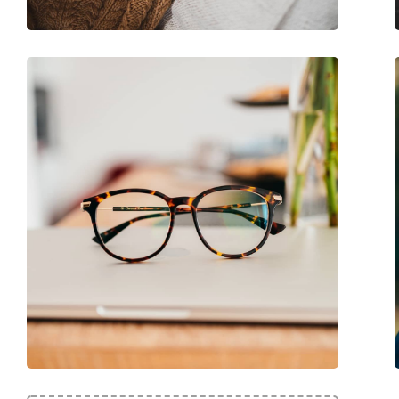
Kategorie:
Brillen
Marke:
Marc Jacobs
Code:
649 80S 19 53