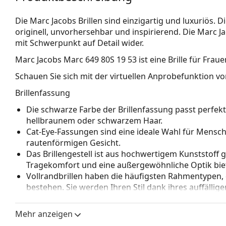
Die Marc Jacobs Brillen sind einzigartig und luxuriös. 
originell, unvorhersehbar und inspirierend. Die Marc Ja
mit Schwerpunkt auf Detail wider.
Marc Jacobs Marc 649 80S 19 53
ist eine Brille für Fraue
Schauen Sie sich mit der virtuellen Anprobefunktion von
Brillenfassung
Die schwarze Farbe der Brillenfassung passt perfe
hellbraunem oder schwarzem Haar.
Cat-Eye-Fassungen sind eine ideale Wahl für Mensc
rautenförmigen Gesicht.
Das Brillengestell ist aus hochwertigem Kunststoff 
Tragekomfort und eine außergewöhnliche Optik biet
Vollrandbrillen haben die häufigsten Rahmentypen,
bestehen. Sie werden Ihren Stil dank ihres auffälli
Vorteile ist die Robustheit, Langlebigkeit, die Tatsa
vor allem ihr Schutz vor Beschädigungen. Dieser Rah
Mehr anzeigen
Gläser mit höherer optischer Leistung.