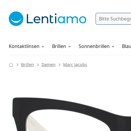
Suche
Anmelden
Web-Navigation
Pflegemittel
Alles über den Einkauf
Kontaktlinsen
Brillen
Sonnenbrillen
Blau
Brillen
Damen
Marc Jacobs