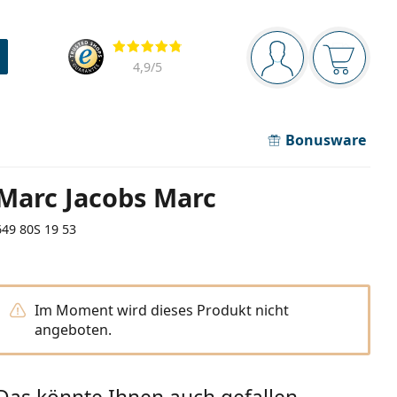
Navigationsleiste
Bewertung
Sie sind angemel
Der Ware
4,9
/5
Bonusware
Marc Jacobs Marc
649 80S 19 53
Im Moment wird dieses Produkt nicht
angeboten.