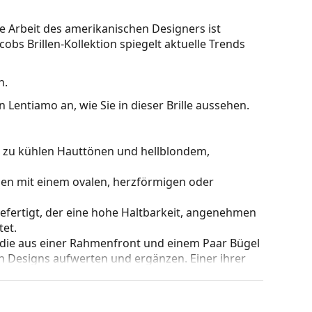
Die Arbeit des amerikanischen Designers ist
cobs Brillen-Kollektion spiegelt aktuelle Trends
n.
 Lentiamo an, wie Sie in dieser Brille aussehen.
kt zu kühlen Hauttönen und hellblondem,
hen mit einem ovalen, herzförmigen oder
gefertigt, der eine hohe Haltbarkeit, angenehmen
et.
 die aus einer Rahmenfront und einem Paar Bügel
gen Designs aufwerten und ergänzen. Einer ihrer
che, dass sie das Glas vollständig umschließen, und
mentyp ist für alle Gläser geeignet, auch für