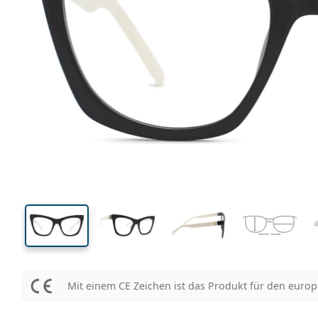
133 mm
Brillenbreite
Glasbrei
43 mm
53 mm
Glashöhe
Glasbreite
Mit einem CE Zeichen ist das Produkt für den euro