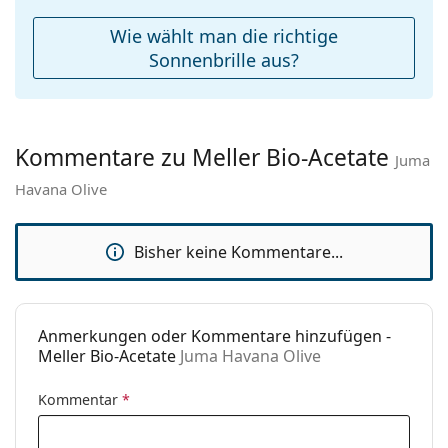
Entdecken Sie das gesamte Sortiment der
Reinigungstuch:
Ja
Sonnenbrillen
, um weitere Modelle beliebter Marken
Wie wählt man die richtige
zu finden.
Weiteres
Sonnenbrille aus?
Sex:
Unisex
Kategorie:
Sonnenbrillen
Kommentare zu Meller Bio-Acetate
Marke:
Meller
Juma
Havana Olive
Verwendung:
Mode
Code:
Juma Havana Olive
Bisher keine Kommentare...
Anmerkungen oder Kommentare hinzufügen -
Meller Bio-Acetate
Juma Havana Olive
Kommentar
*