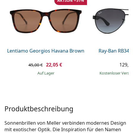
AKTION −51%
ist offline
Persol
Prada
Alle Marken
Lentiamo Georgios Havana Brown
Ray-Ban RB345
22,05 €
129,9
45,00 €
auf Lager
Kostenloser Vers
Produktbeschreibung
Sonnenbrillen von Meller verbinden modernes Design
mit exotischer Optik. Die Inspiration für den Namen