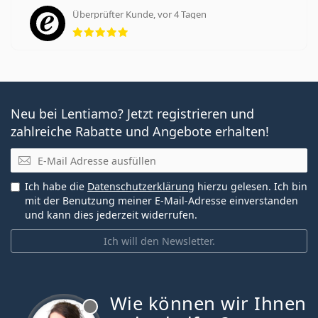
Überprüfter Kunde, vor 4 Tagen
Bewertung 5 aus 5
Neu bei Lentiamo? Jetzt registrieren und
zahlreiche Rabatte und Angebote erhalten!
E-Mail
Ich habe die
Datenschutzerklärung
hierzu gelesen. Ich bin
mit der Benutzung meiner E-Mail-Adresse einverstanden
und kann dies jederzeit widerrufen.
Ich will den Newsletter.
Wie können wir Ihnen
ist offline