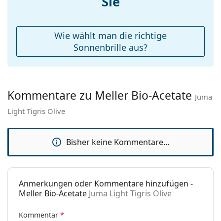
Sie
werden.
Etui:
Ja
Entdecken Sie das gesamte Sortiment der
Reinigungstuch:
Ja
Sonnenbrillen
, um weitere Modelle beliebter Marken
Wie wählt man die richtige
zu finden.
Weiteres
Sonnenbrille aus?
Sex:
Unisex
Kategorie:
Sonnenbrillen
Kommentare zu Meller Bio-Acetate
Marke:
Meller
Juma
Light Tigris Olive
Verwendung:
Mode
Code:
Juma Light Tigris Olive
Bisher keine Kommentare...
Anmerkungen oder Kommentare hinzufügen -
Meller Bio-Acetate
Juma Light Tigris Olive
Kommentar
*