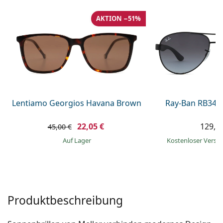
08452 44 10 394
Gucci
Alle Pflegemittel
Alle Marken
AKTION −51%
ist online
Persol
Prada
Alle Marken
Lentiamo Georgios Havana Brown
Ray-Ban RB345
22,05 €
129,9
45,00 €
auf Lager
Kostenloser Vers
Produktbeschreibung