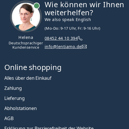
Wie können wir Ihnen
ist online
weiterhelfen?
We also speak English
(Mo-Do: 9-17 Uhr, Fr: 9-16 Uhr)
Helena
08452 44 10 394
Deutschsprachiger
info@lentiamo.de
Kundenservice
Online shopping
Alles über den Einkauf
Zahlung
Lieferung
Abholstationen
AGB
Erklärung zur Barrierefreiheit der Website