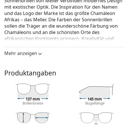
Sonnenbrillen von Meller verbinden modernes Design
mit exotischer Optik. Die Inspiration für den Namen
und das Logo der Marke ist das größte Chamäleon
Afrikas – das Meller. Die Farben der Sonnenbrillen
sollen die Träger an die wunderschöne Färbung von
Chamäleons und an die schönsten Orte des
afrikanischen Kontinents erinnern. Kreativität und
Originalität sind die treibende Kraft dieser Modemarke
aus Barcelona.
Mehr anzeigen
Meller Bio-Acetate Juma Light Tigris Olive
ist eine
Unisex Sonnebrille.
Produktangaben
Brillenfassung
Die braune Farbe des Rahmens passt perfekt zu
einem warmen Hautton und hellbraunem,
schwarzem oder dunkelblondem Haar.
137 mm
145 mm
Brillenbreite
Bügellänge
Rechteckige Sonnenbrillenfassungen
sind eine
ideale Wahl für Menschen mit einer ovalen oder
runden Gesichtsform.
Der Rahmen der Sonnenbrillen ist aus Bio-Acetat
38 mm
49 mm
16 mm